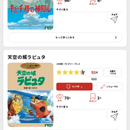
94
4
人
人
今すぐ見る
もっと詳しくみる
天空の城ラピュタ
1986年・ファミリー・アニメ
93
点数を
点
つける
(
63人
）
-
マッチ率
レビューする
70
3
人
人
今すぐ見る