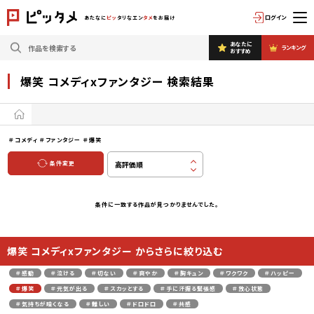
ログイン
あたなに
ピッ
タリなエン
タメ
をお届け
あなたに
ランキング
おすすめ
爆笑 コメディxファンタジー 検索結果
＃コメディ
＃ファンタジー
＃爆笑
条件変更
条件に一致する作品が見つかりませんでした。
爆笑 コメディxファンタジー からさらに絞り込む
＃感動
＃泣ける
＃切ない
＃爽やか
＃胸キュン
＃ワクワク
＃ハッピー
＃爆笑
＃元気が出る
＃スカッとする
＃手に汗握る緊張感
＃放心状態
＃気持ちが暗くなる
＃難しい
＃ドロドロ
＃共感