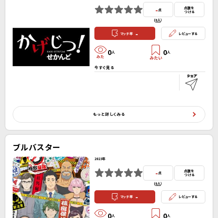
-
点数を
点
つける
(
0人
）
-
マッチ率
レビューする
0
0
人
人
今すぐ見る
もっと詳しくみる
ブルバスター
2023年
-
点数を
点
つける
(
0人
）
-
マッチ率
レビューする
0
0
人
人