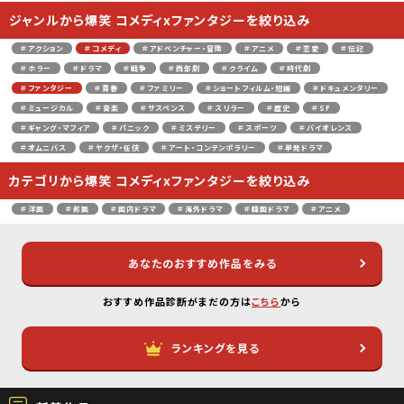
ジャンルから爆笑 コメディxファンタジーを絞り込み
＃アクション
＃コメディ
＃アドベンチャー・冒険
＃アニメ
＃恋愛
＃伝記
＃ホラー
＃ドラマ
＃戦争
＃西部劇
＃クライム
＃時代劇
＃ファンタジー
＃青春
＃ファミリー
＃ショートフィルム・短編
＃ドキュメンタリー
＃ミュージカル
＃音楽
＃サスペンス
＃スリラー
＃歴史
＃SF
＃ギャング・マフィア
＃パニック
＃ミステリー
＃スポーツ
＃バイオレンス
＃オムニバス
＃ヤクザ・任侠
＃アート・コンテンポラリー
＃単発ドラマ
カテゴリから爆笑 コメディxファンタジーを絞り込み
＃洋画
＃邦画
＃国内ドラマ
＃海外ドラマ
＃韓国ドラマ
＃アニメ
あなたのおすすめ作品をみる
おすすめ作品診断がまだの方は
こちら
から
ランキングを見る