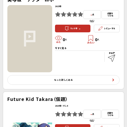
2025年
-
点数を
点
つける
(
0人
）
-
マッチ率
レビューする
0
0
人
人
今すぐ見る
もっと詳しくみる
Future Kid Takara（仮題）
2025年・アニメ
-
点数を
点
つける
(
0人
）