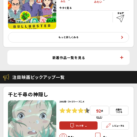
今すぐ見る
もっと詳しくみる
新着作品一覧を見る
注目映画ピックアップ一覧
千と千尋の神隠し
2001年・ファミリー・アニメ
92
点数を
点
つける
(
91人
）
-
マッチ率
レビューする