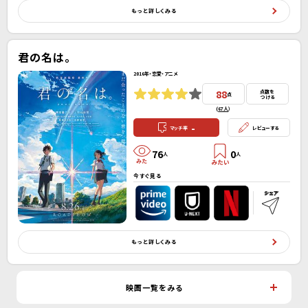
もっと詳しくみる
君の名は。
2016年・恋愛・アニメ
88
点数を
点
つける
(
67人
）
-
マッチ率
レビューする
76
0
人
人
今すぐ見る
もっと詳しくみる
映画一覧をみる