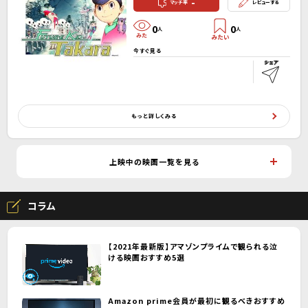
-
マッチ率
レビューする
0
0
人
人
今すぐ見る
もっと詳しくみる
上映中の映画一覧を見る
コラム
【2021年最新版】アマゾンプライムで観られる泣
ける映画おすすめ5選
Amazon prime会員が最初に観るべきおすすめ