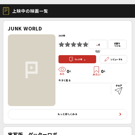
上映中の映画一覧
JUNK WORLD
2025年
-
点数を
点
つける
(
0人
）
-
マッチ率
レビューする
0
0
人
人
今すぐ見る
もっと詳しくみる
実写版 ゲッターロボ