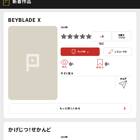
新着作品
BEYBLADE X
2023年
-
点数を
点
つける
(
0人
）
-
マッチ率
レビューする
0
0
人
人
今すぐ見る
もっと詳しくみる
かげじつ！せかんど
2023年