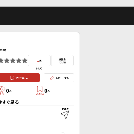
025年
-
点数を
点
つける
(
0人
）
-
マッチ率
レビューする
0
0
人
人
今すぐ見る