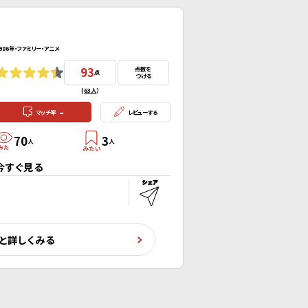
986年・ファミリー・アニメ
93
点数を
点
つける
(
63人
）
-
マッチ率
レビューする
70
3
人
人
今すぐ見る
と詳しくみる