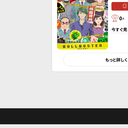
0
人
今すぐ見
もっと詳し