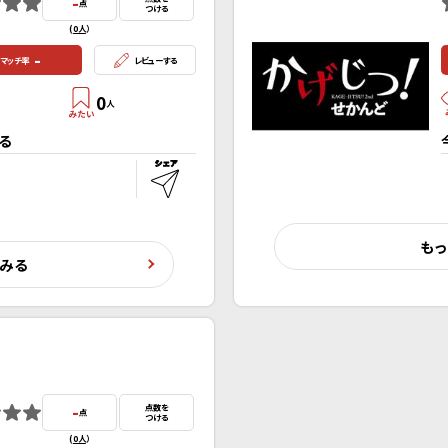
-
点
つける
(
0人
）
-
マッチ率
レビューする
0
人
る
もっ
くみる
-
点数を
点
つける
(
0人
）