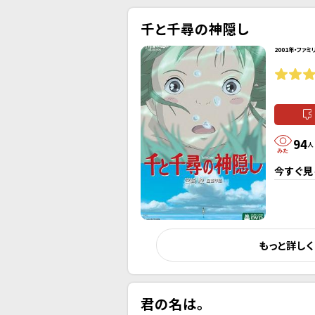
千と千尋の神隠し
2001年・ファミ
94
人
今すぐ見
もっと詳し
君の名は。