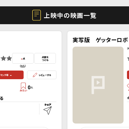
上映中の映画一覧
実写版 ゲッターロボ
2
-
点数を
点
つける
(
0人
）
-
マッチ率
レビューする
0
人
る