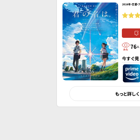
2016年・恋愛・
76
人
今すぐ見
もっと詳し