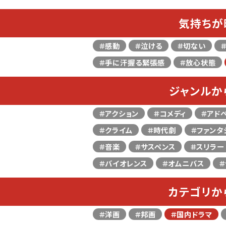
気持ちが
＃感動
＃泣ける
＃切ない
＃手に汗握る緊張感
＃放心状態
ジャンルか
＃アクション
＃コメディ
＃アド
＃クライム
＃時代劇
＃ファンタ
＃音楽
＃サスペンス
＃スリラー
＃バイオレンス
＃オムニバス
＃
カテゴリか
＃洋画
＃邦画
＃国内ドラマ