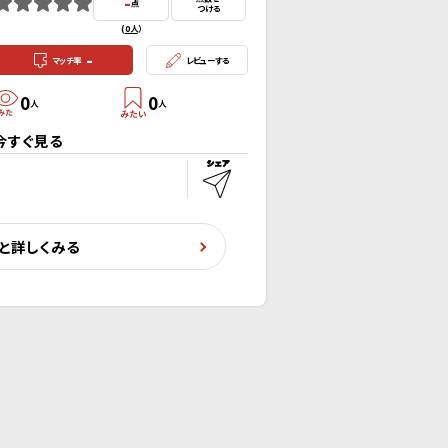
-
点
つける
(
0人
）
-
マッチ率
レビューする
0
0
人
人
今すぐ見る
と詳しくみる