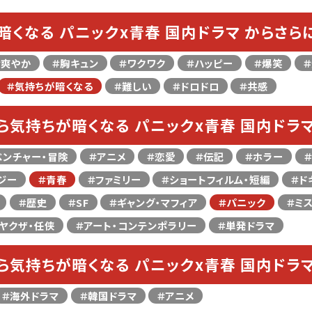
暗くなる パニックx青春 国内ドラマ からさら
＃爽やか
＃胸キュン
＃ワクワク
＃ハッピー
＃爆笑
＃気持ちが暗くなる
＃難しい
＃ドロドロ
＃共感
ら気持ちが暗くなる パニックx青春 国内ドラ
ベンチャー・冒険
＃アニメ
＃恋愛
＃伝記
＃ホラー
ジー
＃青春
＃ファミリー
＃ショートフィルム・短編
＃ド
＃歴史
＃SF
＃ギャング・マフィア
＃パニック
＃ミ
ヤクザ・任侠
＃アート・コンテンポラリー
＃単発ドラマ
ら気持ちが暗くなる パニックx青春 国内ドラ
＃海外ドラマ
＃韓国ドラマ
＃アニメ