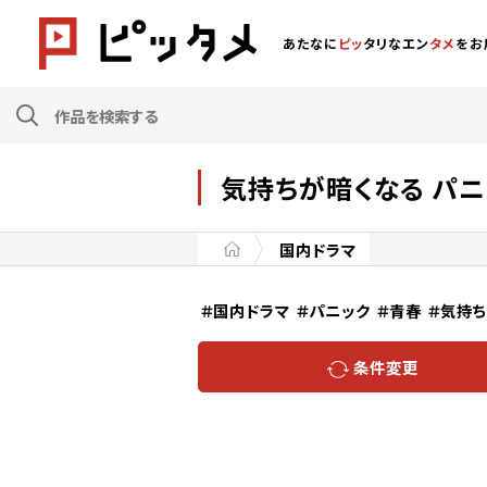
あたなに
ピッ
タリなエン
タメ
をお
気持ちが暗くなる パニ
国内ドラマ
＃国内ドラマ
＃パニック
＃青春
＃気持
条件変更