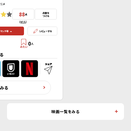
アニメ
88
点数を
点
つける
(
67人
）
-
マッチ率
レビューする
0
人
る
くみる
映画一覧をみる