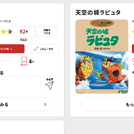
天空の城ラピュタ
リー・アニメ
1
92
点数を
点
つける
(
91人
）
-
マッチ率
レビューする
4
人
る
くみる
もっ