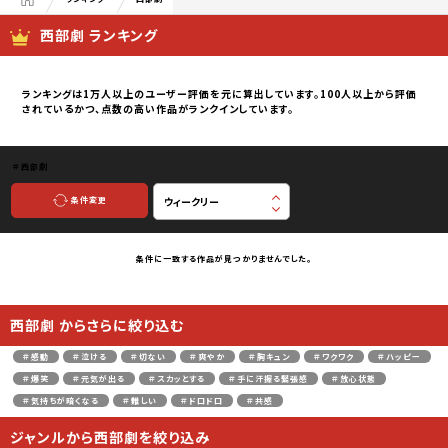
西部劇 ランキング
ランキングは1万人以上のユーザー評価を元に算出しています。100人以上から評価
されているかつ、点数の高い作品がランクインしています。
＃西部劇
条件変更
条件に一致する作品が見つかりませんでした。
西部劇 からさらに絞り込む
＃感動
＃泣ける
＃切ない
＃爽やか
＃胸キュン
＃ワクワク
＃ハッピー
＃爆笑
＃元気が出る
＃スカッとする
＃手に汗握る緊張感
＃放心状態
＃気持ちが暗くなる
＃難しい
＃ドロドロ
＃共感
ジャンルから西部劇を絞り込み