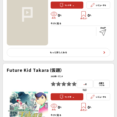
-
マッチ率
レビューする
0
0
人
人
今すぐ見る
もっと詳しくみる
Future Kid Takara（仮題）
2025年・アニメ
-
点数を
点
つける
(
0人
）
-
マッチ率
レビューする
0
0
人
人
今すぐ見る