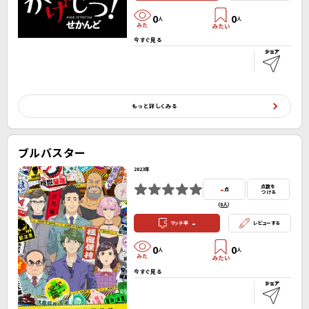
0
0
人
人
今すぐ見る
もっと詳しくみる
ブルバスター
2023年
-
点数を
点
つける
(
0人
）
-
マッチ率
レビューする
0
0
人
人
今すぐ見る