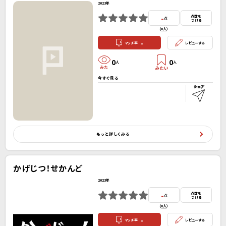
2023年
-
点数を
点
つける
(
0人
）
-
マッチ率
レビューする
0
0
人
人
今すぐ見る
もっと詳しくみる
かげじつ！せかんど
2023年
-
点数を
点
つける
(
0人
）
-
マッチ率
レビューする