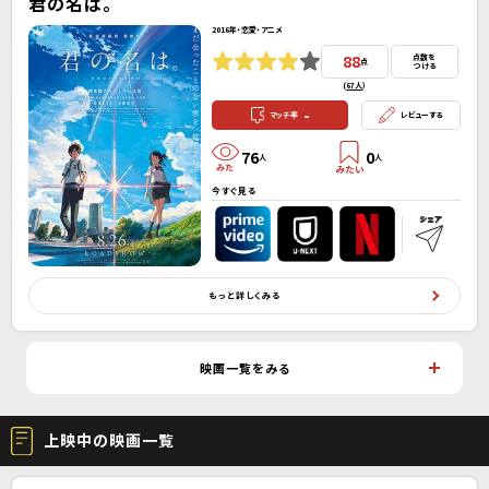
君の名は。
2016年・恋愛・アニメ
88
点数を
点
つける
(
67人
）
-
マッチ率
レビューする
76
0
人
人
今すぐ見る
もっと詳しくみる
映画一覧をみる
上映中の映画一覧