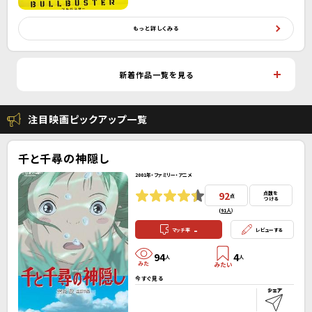
もっと詳しくみる
新着作品一覧を見る
注目映画ピックアップ一覧
千と千尋の神隠し
2001年・ファミリー・アニメ
92
点数を
点
つける
(
91人
）
-
マッチ率
レビューする
94
4
人
人
今すぐ見る