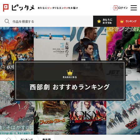
ログイン
あたなに
ピッ
タリなエン
タメ
をお届け
あなたに
ランキング
おすすめ
RANKING
西部劇
おすすめランキング
ランキング
西部劇