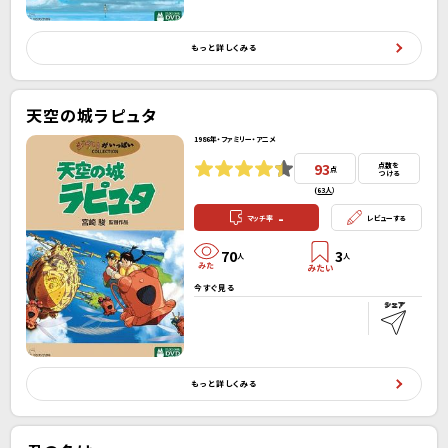
もっと詳しくみる
天空の城ラピュタ
1986年・ファミリー・アニメ
93
点数を
点
つける
(
63人
）
-
マッチ率
レビューする
70
3
人
人
今すぐ見る
もっと詳しくみる