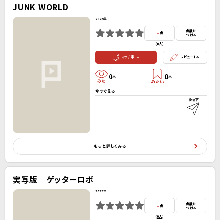
JUNK WORLD
2025年
-
点数を
点
つける
(
0人
）
-
マッチ率
レビューする
0
0
人
人
今すぐ見る
もっと詳しくみる
実写版 ゲッターロボ
2025年
-
点数を
点
つける
(
0人
）