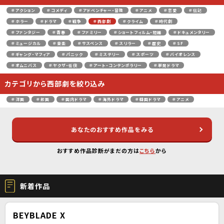
＃アクション
＃コメディ
＃アドベンチャー・冒険
＃アニメ
＃恋愛
＃伝記
＃ホラー
＃ドラマ
＃戦争
＃西部劇
＃クライム
＃時代劇
＃ファンタジー
＃青春
＃ファミリー
＃ショートフィルム・短編
＃ドキュメンタリー
＃ミュージカル
＃音楽
＃サスペンス
＃スリラー
＃歴史
＃SF
＃ギャング・マフィア
＃パニック
＃ミステリー
＃スポーツ
＃バイオレンス
＃オムニバス
＃ヤクザ・任侠
＃アート・コンテンポラリー
＃単発ドラマ
カテゴリから西部劇を絞り込み
＃洋画
＃邦画
＃国内ドラマ
＃海外ドラマ
＃韓国ドラマ
＃アニメ
あなたのおすすめ作品をみる
おすすめ作品診断がまだの方は
こちら
から
新着作品
BEYBLADE X