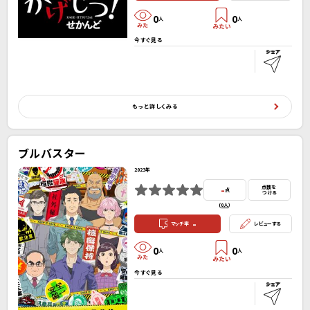
0
0
人
人
今すぐ見る
もっと詳しくみる
ブルバスター
2023年
-
点数を
点
つける
(
0人
）
-
マッチ率
レビューする
0
0
人
人
今すぐ見る