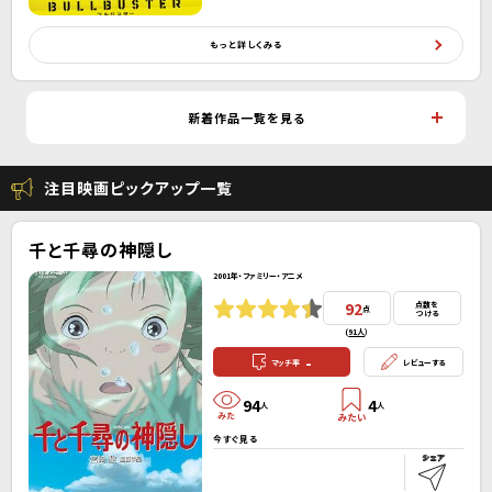
もっと詳しくみる
新着作品一覧を見る
注目映画ピックアップ一覧
千と千尋の神隠し
2001年・ファミリー・アニメ
92
点数を
点
つける
(
91人
）
-
マッチ率
レビューする
94
4
人
人
今すぐ見る