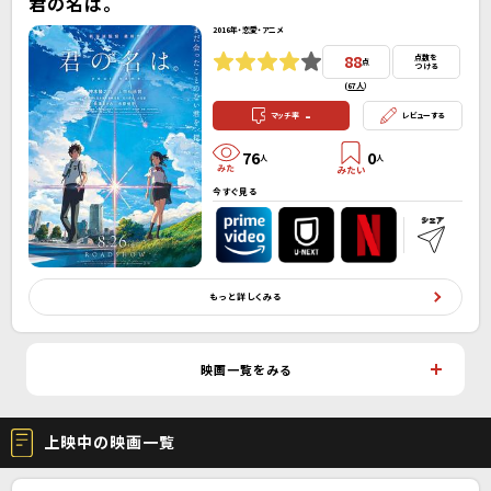
君の名は。
2016年・恋愛・アニメ
88
点数を
点
つける
(
67人
）
-
マッチ率
レビューする
76
0
人
人
今すぐ見る
もっと詳しくみる
映画一覧をみる
上映中の映画一覧