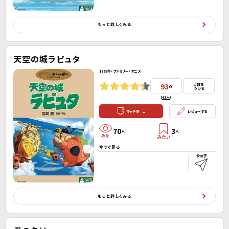
もっと詳しくみる
天空の城ラピュタ
1986年・ファミリー・アニメ
93
点数を
点
つける
(
63人
）
-
マッチ率
レビューする
70
3
人
人
今すぐ見る
もっと詳しくみる