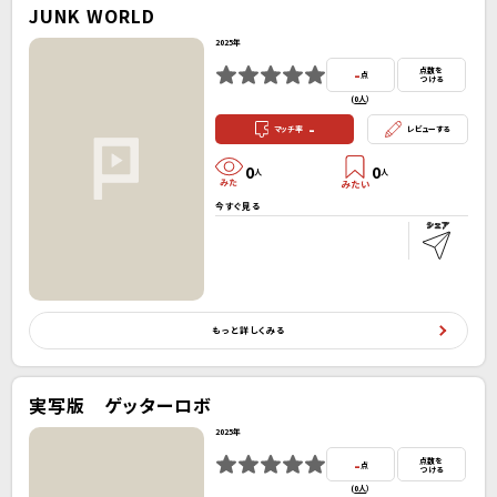
JUNK WORLD
2025年
-
点数を
点
つける
(
0人
）
-
マッチ率
レビューする
0
0
人
人
今すぐ見る
もっと詳しくみる
実写版 ゲッターロボ
2025年
-
点数を
点
つける
(
0人
）