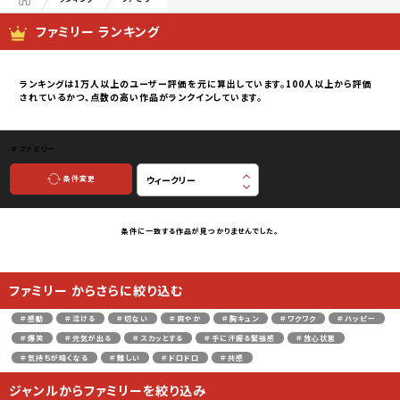
ファミリー ランキング
ランキングは1万人以上のユーザー評価を元に算出しています。100人以上から評価
されているかつ、点数の高い作品がランクインしています。
＃ファミリー
条件変更
条件に一致する作品が見つかりませんでした。
ファミリー からさらに絞り込む
＃感動
＃泣ける
＃切ない
＃爽やか
＃胸キュン
＃ワクワク
＃ハッピー
＃爆笑
＃元気が出る
＃スカッとする
＃手に汗握る緊張感
＃放心状態
＃気持ちが暗くなる
＃難しい
＃ドロドロ
＃共感
ジャンルからファミリーを絞り込み