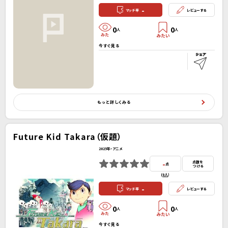
-
マッチ率
レビューする
0
0
人
人
今すぐ見る
もっと詳しくみる
Future Kid Takara（仮題）
2025年・アニメ
-
点数を
点
つける
(
0人
）
-
マッチ率
レビューする
0
0
人
人
今すぐ見る