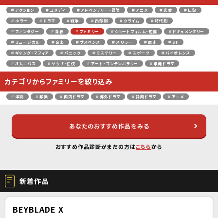
＃アクション
＃コメディ
＃アドベンチャー・冒険
＃アニメ
＃恋愛
＃伝記
＃ホラー
＃ドラマ
＃戦争
＃西部劇
＃クライム
＃時代劇
＃ファンタジー
＃青春
＃ファミリー
＃ショートフィルム・短編
＃ドキュメンタリー
＃ミュージカル
＃音楽
＃サスペンス
＃スリラー
＃歴史
＃SF
＃ギャング・マフィア
＃パニック
＃ミステリー
＃スポーツ
＃バイオレンス
＃オムニバス
＃ヤクザ・任侠
＃アート・コンテンポラリー
＃単発ドラマ
カテゴリからファミリーを絞り込み
＃洋画
＃邦画
＃国内ドラマ
＃海外ドラマ
＃韓国ドラマ
＃アニメ
あなたのおすすめ作品をみる
おすすめ作品診断がまだの方は
こちら
から
新着作品
BEYBLADE X