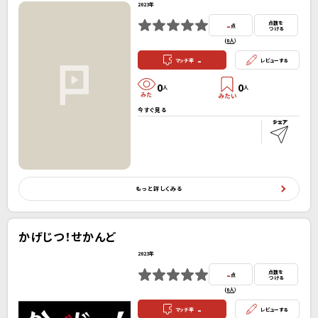
2023年
-
点数を
点
つける
(
0人
）
-
マッチ率
レビューする
0
0
人
人
今すぐ見る
もっと詳しくみる
かげじつ！せかんど
2023年
-
点数を
点
つける
(
0人
）
-
マッチ率
レビューする