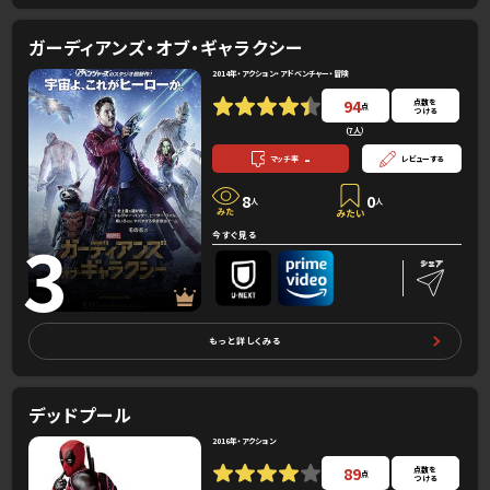
ガーディアンズ・オブ・ギャラクシー
2014年・アクション・アドベンチャー・冒険
94
点数を
点
つける
(
7人
）
-
マッチ率
レビューする
8
0
人
人
3
今すぐ見る
もっと詳しくみる
デッドプール
2016年・アクション
89
点数を
点
つける