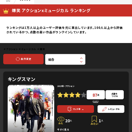
爆笑 アクションxミュージカル ランキング
ランキングは1万人以上のユーザー評価を元に算出しています。100人以上から評価
されているかつ、点数の高い作品がランクインしています。
＃アクション
＃ミュージカル
＃爆笑
条件変更
キングスマン
2015年・アクション
87
点数を
点
つける
(
13人
）
-
マッチ率
レビューする
20
1
人
人
今すぐ見る