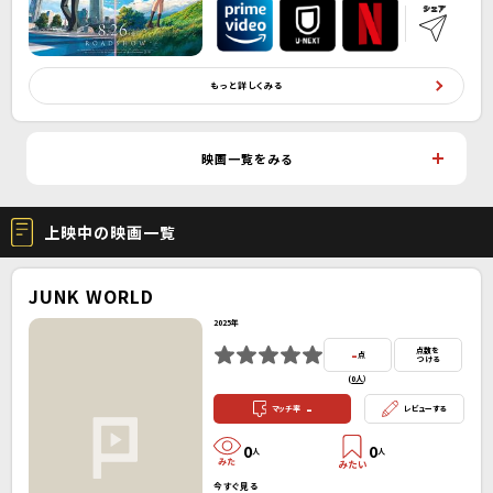
もっと詳しくみる
映画一覧をみる
上映中の映画一覧
JUNK WORLD
2025年
-
点数を
点
つける
(
0人
）
-
マッチ率
レビューする
0
0
人
人
今すぐ見る