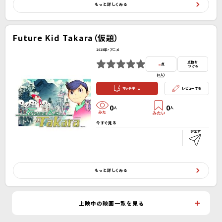
もっと詳しくみる
Future Kid Takara（仮題）
2025年・アニメ
-
点数を
点
つける
(
0人
）
-
マッチ率
レビューする
0
0
人
人
今すぐ見る
もっと詳しくみる
上映中の映画一覧を見る