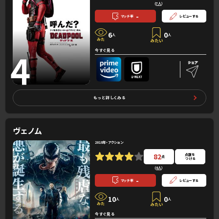
(
7人
）
-
マッチ率
レビューする
6
0
人
人
4
今すぐ見る
もっと詳しくみる
ヴェノム
2018年・アクション
82
点数を
点
つける
(
8人
）
-
マッチ率
レビューする
10
0
人
人
今すぐ見る