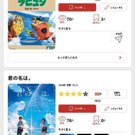
-
マッチ率
レビューする
70
3
人
人
今すぐ見る
もっと詳しくみる
君の名は。
2016年・恋愛・アニメ
88
点数を
点
つける
(
67人
）
-
マッチ率
レビューする
76
0
人
人
今すぐ見る