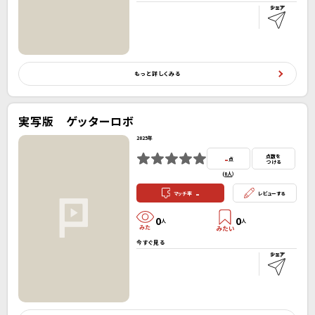
もっと詳しくみる
実写版 ゲッターロボ
2025年
-
点数を
点
つける
(
0人
）
-
マッチ率
レビューする
0
0
人
人
今すぐ見る