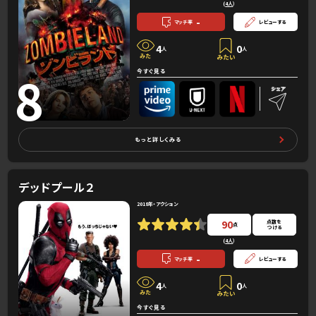
(
4人
）
-
マッチ率
レビューする
4
0
人
人
8
今すぐ見る
もっと詳しくみる
デッドプール２
2018年・アクション
90
点数を
点
つける
(
4人
）
-
マッチ率
レビューする
4
0
人
人
今すぐ見る