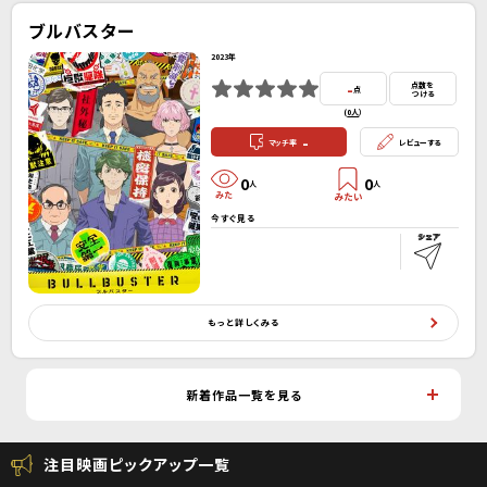
ブルバスター
2023年
-
点数を
点
つける
(
0人
）
-
マッチ率
レビューする
0
0
人
人
今すぐ見る
もっと詳しくみる
新着作品一覧を見る
注目映画ピックアップ一覧