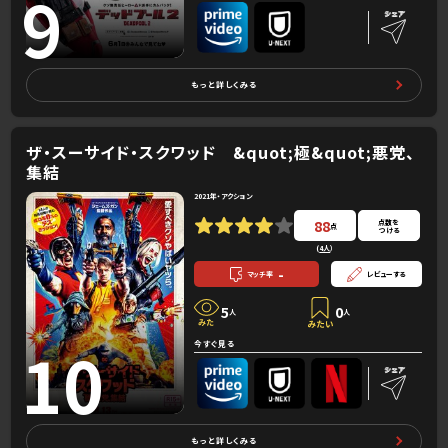
9
もっと詳しくみる
ザ・スーサイド・スクワッド &quot;極&quot;悪党、
集結
2021年・アクション
88
点数を
点
つける
(
4人
）
-
マッチ率
レビューする
5
0
人
人
10
今すぐ見る
もっと詳しくみる