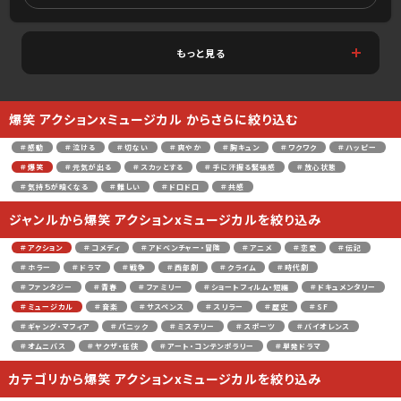
もっと見る
爆笑 アクションxミュージカル からさらに絞り込む
＃感動
＃泣ける
＃切ない
＃爽やか
＃胸キュン
＃ワクワク
＃ハッピー
＃爆笑
＃元気が出る
＃スカッとする
＃手に汗握る緊張感
＃放心状態
＃気持ちが暗くなる
＃難しい
＃ドロドロ
＃共感
ジャンルから爆笑 アクションxミュージカルを絞り込み
＃アクション
＃コメディ
＃アドベンチャー・冒険
＃アニメ
＃恋愛
＃伝記
＃ホラー
＃ドラマ
＃戦争
＃西部劇
＃クライム
＃時代劇
＃ファンタジー
＃青春
＃ファミリー
＃ショートフィルム・短編
＃ドキュメンタリー
＃ミュージカル
＃音楽
＃サスペンス
＃スリラー
＃歴史
＃SF
＃ギャング・マフィア
＃パニック
＃ミステリー
＃スポーツ
＃バイオレンス
＃オムニバス
＃ヤクザ・任侠
＃アート・コンテンポラリー
＃単発ドラマ
カテゴリから爆笑 アクションxミュージカルを絞り込み