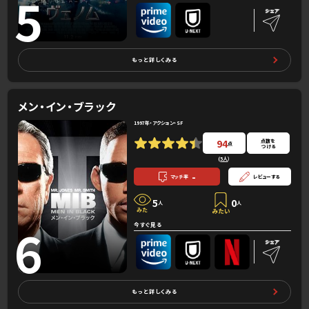
5
もっと詳しくみる
メン・イン・ブラック
1997年・アクション・SF
94
点数を
点
つける
(
5人
）
-
マッチ率
レビューする
5
0
人
人
6
今すぐ見る
もっと詳しくみる