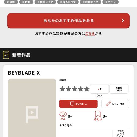
＃洋画
＃邦画
＃国内ドラマ
＃海外ドラマ
＃韓国ドラマ
＃アニメ
あなたのおすすめ作品をみる
おすすめ作品診断がまだの方は
こちら
から
新着作品
BEYBLADE X
2023年
-
点数を
点
つける
(
0人
）
-
マッチ率
レビューする
0
0
人
人
今すぐ見る