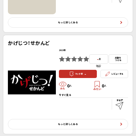
もっと詳しくみる
かげじつ！せかんど
2023年
-
点数を
点
つける
(
0人
）
-
マッチ率
レビューする
0
0
人
人
今すぐ見る
もっと詳しくみる