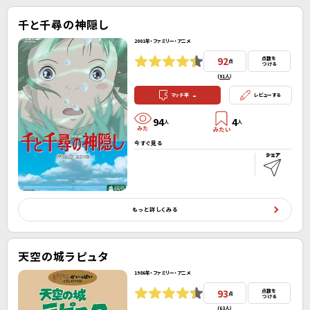
千と千尋の神隠し
2001年・ファミリー・アニメ
92
点数を
点
つける
(
91人
）
-
マッチ率
レビューする
94
4
人
人
今すぐ見る
もっと詳しくみる
天空の城ラピュタ
1986年・ファミリー・アニメ
93
点数を
点
つける
(
63人
）