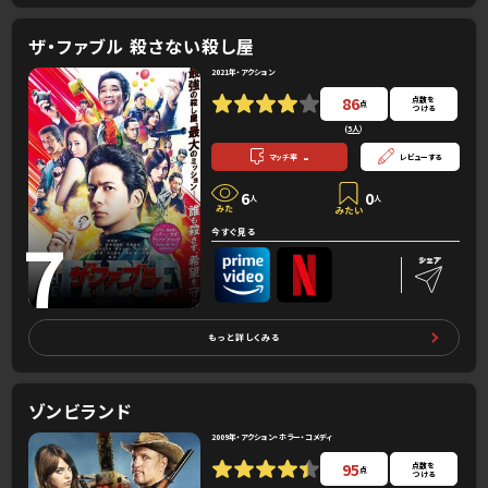
ザ・ファブル 殺さない殺し屋
2021年・アクション
86
点数を
点
つける
(
5人
）
-
マッチ率
レビューする
6
0
人
人
7
今すぐ見る
もっと詳しくみる
ゾンビランド
2009年・アクション・ホラー・コメディ
95
点数を
点
つける