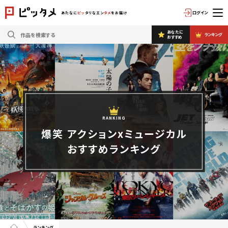
ログイン
あたなに
ピッ
タリなエン
タメ
をお届け
あなたに
ランキング
おすすめ
RANKING
爆笑 アクションxミュージカル
おすすめランキング
ランキング