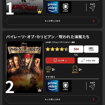
1
もっと詳しくみる
パイレーツ・オブ・カリビアン／呪われた海賊たち
2003年・アクション・アドベンチャー・冒険
94
点数を
点
つける
(
7人
）
-
マッチ率
レビューする
8
0
人
人
2
今すぐ見る
もっと詳しくみる