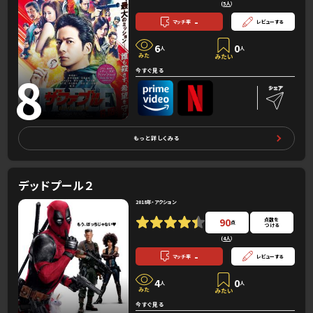
(
5人
）
-
マッチ率
レビューする
6
0
人
人
8
今すぐ見る
もっと詳しくみる
デッドプール２
2018年・アクション
90
点数を
点
つける
(
4人
）
-
マッチ率
レビューする
4
0
人
人
今すぐ見る