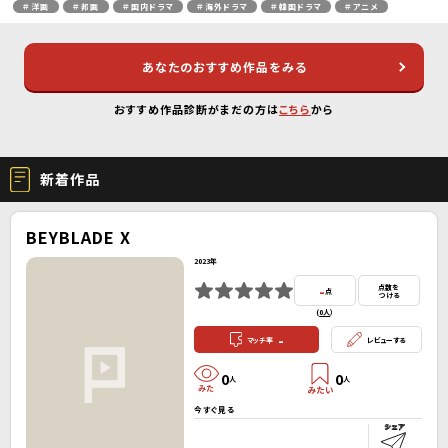
＃洋画
＃邦画
＃国内ドラマ
＃海外ドラマ
＃韓国ドラマ
＃アニメ
あなたのおすすめ作品をみる
おすすめ作品診断がまだの方は
こちら
から
新着作品
BEYBLADE X
2023年
-
点数を
点
つける
(
0人
）
-
マッチ率
レビューする
0
0
人
人
今すぐ見る