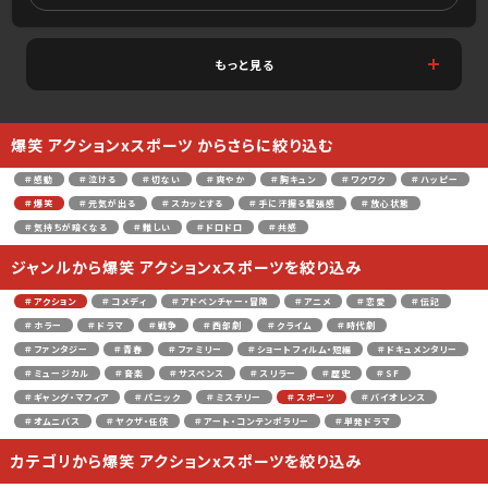
もっと見る
爆笑 アクションxスポーツ からさらに絞り込む
＃感動
＃泣ける
＃切ない
＃爽やか
＃胸キュン
＃ワクワク
＃ハッピー
＃爆笑
＃元気が出る
＃スカッとする
＃手に汗握る緊張感
＃放心状態
＃気持ちが暗くなる
＃難しい
＃ドロドロ
＃共感
ジャンルから爆笑 アクションxスポーツを絞り込み
＃アクション
＃コメディ
＃アドベンチャー・冒険
＃アニメ
＃恋愛
＃伝記
＃ホラー
＃ドラマ
＃戦争
＃西部劇
＃クライム
＃時代劇
＃ファンタジー
＃青春
＃ファミリー
＃ショートフィルム・短編
＃ドキュメンタリー
＃ミュージカル
＃音楽
＃サスペンス
＃スリラー
＃歴史
＃SF
＃ギャング・マフィア
＃パニック
＃ミステリー
＃スポーツ
＃バイオレンス
＃オムニバス
＃ヤクザ・任侠
＃アート・コンテンポラリー
＃単発ドラマ
カテゴリから爆笑 アクションxスポーツを絞り込み