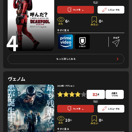
(
7人
）
-
マッチ率
レビューする
6
0
人
人
4
今すぐ見る
もっと詳しくみる
ヴェノム
2018年・アクション
82
点数を
点
つける
(
8人
）
-
マッチ率
レビューする
10
0
人
人
今すぐ見る