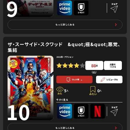
9
もっと詳しくみる
ザ・スーサイド・スクワッド &quot;極&quot;悪党、
集結
2021年・アクション
88
点数を
点
つける
(
4人
）
-
マッチ率
レビューする
5
0
人
人
10
今すぐ見る
もっと詳しくみる