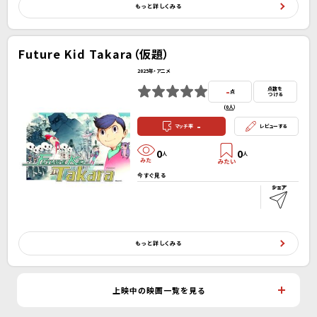
もっと詳しくみる
Future Kid Takara（仮題）
2025年・アニメ
-
点数を
点
つける
(
0人
）
-
マッチ率
レビューする
0
0
人
人
今すぐ見る
もっと詳しくみる
上映中の映画一覧を見る