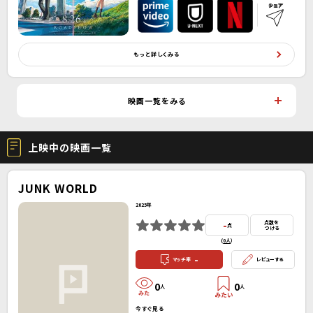
もっと詳しくみる
映画一覧をみる
上映中の映画一覧
JUNK WORLD
2025年
-
点数を
点
つける
(
0人
）
-
マッチ率
レビューする
0
0
人
人
今すぐ見る