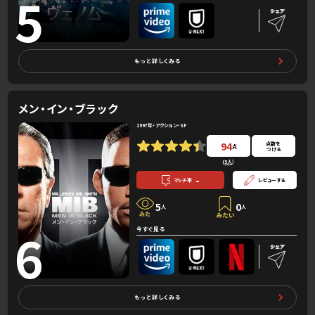
5
もっと詳しくみる
メン・イン・ブラック
1997年・アクション・SF
94
点数を
点
つける
(
5人
）
-
マッチ率
レビューする
5
0
人
人
6
今すぐ見る
もっと詳しくみる