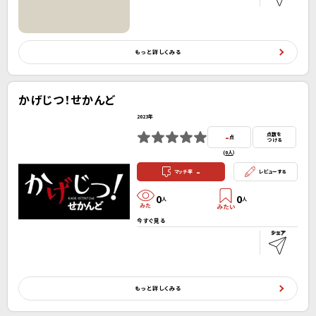
もっと詳しくみる
かげじつ！せかんど
2023年
-
点数を
点
つける
(
0人
）
-
マッチ率
レビューする
0
0
人
人
今すぐ見る
もっと詳しくみる