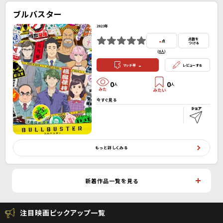
ブルバスター
2023年
-
点数を
点
つける
(
0人
）
-
マッチ率
レビューする
0
0
人
人
今すぐ見る
もっと詳しくみる
新着作品一覧を見る
注目映画ピックアップ一覧