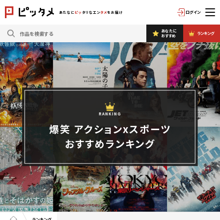
ログイン
あたなに
ピッ
タリなエン
タメ
をお届け
あなたに
ランキング
おすすめ
RANKING
爆笑 アクションxスポーツ
おすすめランキング
ランキング