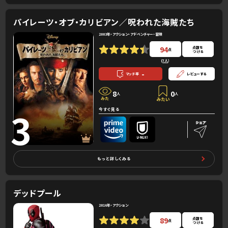
パイレーツ・オブ・カリビアン／呪われた海賊たち
2003年・アクション・アドベンチャー・冒険
94
点数を
点
つける
(
7人
）
-
マッチ率
レビューする
8
0
人
人
3
今すぐ見る
もっと詳しくみる
デッドプール
2016年・アクション
89
点数を
点
つける