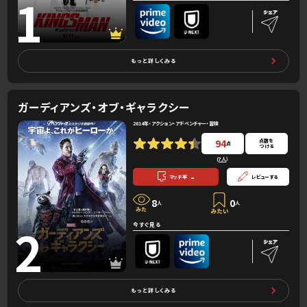
1
もっと詳しくみる
ガーディアンズ・オブ・ギャラクシー
2014年・アクション・アドベンチャー・冒険
94
点数を
点
つける
(
7人
）
-
マッチ率
レビューする
8
0
人
人
2
今すぐ見る
もっと詳しくみる