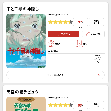
千と千尋の神隠し
2001年・ファミリー・アニメ
92
点数を
点
つける
(
91人
）
-
マッチ率
レビューする
94
4
人
人
今すぐ見る
もっと詳しくみる
天空の城ラピュタ
1986年・ファミリー・アニメ
93
点数を
点
つける
(
63人
）