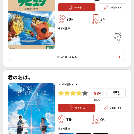
-
マッチ率
レビューする
70
3
人
人
今すぐ見る
もっと詳しくみる
君の名は。
2016年・恋愛・アニメ
88
点数を
点
つける
(
67人
）
-
マッチ率
レビューする
76
0
人
人
今すぐ見る