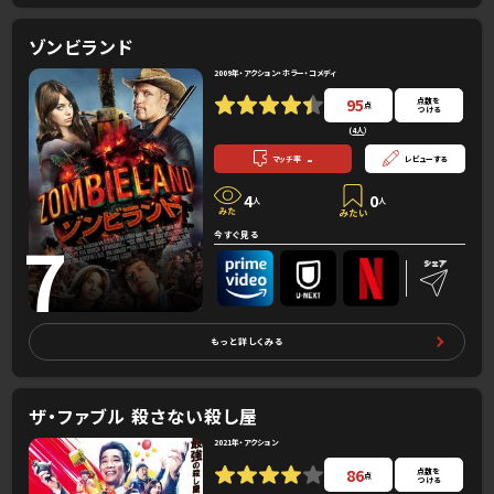
ゾンビランド
2009年・アクション・ホラー・コメディ
95
点数を
点
つける
(
4人
）
-
マッチ率
レビューする
4
0
人
人
7
今すぐ見る
もっと詳しくみる
ザ・ファブル 殺さない殺し屋
2021年・アクション
86
点数を
点
つける