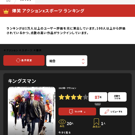
爆笑 アクションxスポーツ ランキング
ランキングは1万人以上のユーザー評価を元に算出しています。100人以上から評価
されているかつ、点数の高い作品がランクインしています。
＃アクション
＃スポーツ
＃爆笑
条件変更
キングスマン
2015年・アクション
87
点数を
点
つける
(
13人
）
-
マッチ率
レビューする
20
1
人
人
今すぐ見る