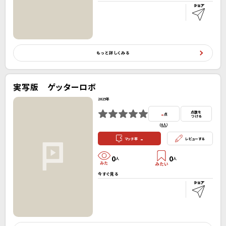
もっと詳しくみる
実写版 ゲッターロボ
2025年
-
点数を
点
つける
(
0人
）
-
マッチ率
レビューする
0
0
人
人
今すぐ見る