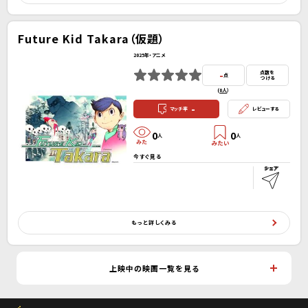
Future Kid Takara（仮題）
2025年・アニメ
-
点数を
点
つける
(
0人
）
-
マッチ率
レビューする
0
0
人
人
今すぐ見る
もっと詳しくみる
上映中の映画一覧を見る