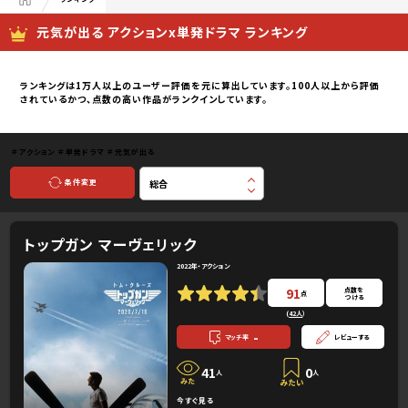
元気が出る アクションx単発ドラマ ランキング
ランキングは1万人以上のユーザー評価を元に算出しています。100人以上から評価
されているかつ、点数の高い作品がランクインしています。
＃アクション
＃単発ドラマ
＃元気が出る
条件変更
トップガン マーヴェリック
2022年・アクション
91
点数を
点
つける
(
42人
）
-
マッチ率
レビューする
41
0
人
人
今すぐ見る