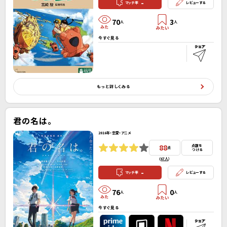
-
マッチ率
レビューする
70
3
人
人
今すぐ見る
もっと詳しくみる
君の名は。
2016年・恋愛・アニメ
88
点数を
点
つける
(
67人
）
-
マッチ率
レビューする
76
0
人
人
今すぐ見る