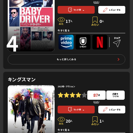
(
15人
）
-
マッチ率
レビューする
17
0
人
人
4
今すぐ見る
もっと詳しくみる
キングスマン
2015年・アクション
87
点数を
点
つける
(
13人
）
-
マッチ率
レビューする
20
1
人
人
今すぐ見る