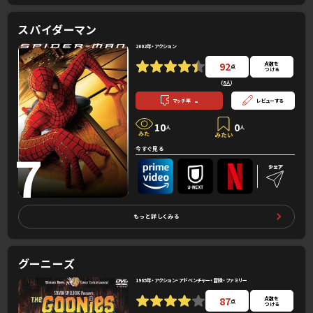
スパイダーマン
2002年・アクション
92
点数を
点
つける
(
8人
）
-
マッチ率
レビューする
10
0
人
人
7
今すぐ見る
もっと詳しくみる
グーニーズ
1985年・アクション・アドベンチャー・冒険・ファミリー
87
点数を
点
つける