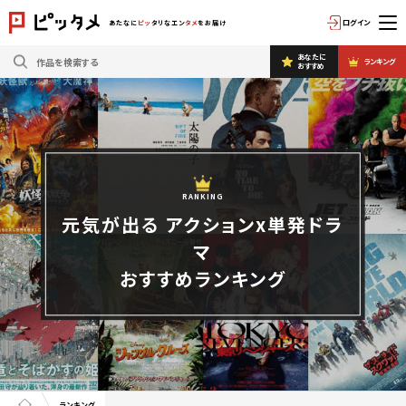
ログイン
あたなに
ピッ
タリなエン
タメ
をお届け
あなたに
ランキング
おすすめ
RANKING
元気が出る アクションx単発ドラ
マ
おすすめランキング
ランキング