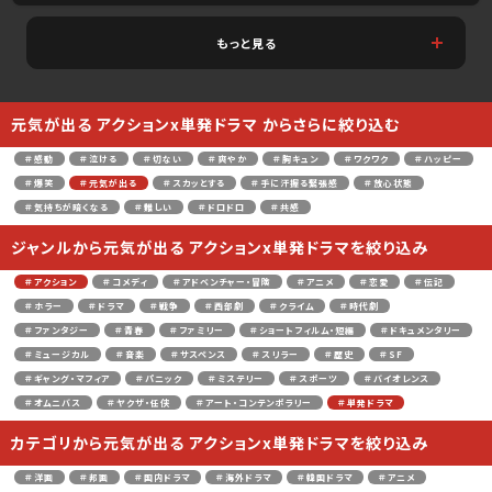
もっと見る
元気が出る アクションx単発ドラマ からさらに絞り込む
＃感動
＃泣ける
＃切ない
＃爽やか
＃胸キュン
＃ワクワク
＃ハッピー
＃爆笑
＃元気が出る
＃スカッとする
＃手に汗握る緊張感
＃放心状態
＃気持ちが暗くなる
＃難しい
＃ドロドロ
＃共感
ジャンルから元気が出る アクションx単発ドラマを絞り込み
＃アクション
＃コメディ
＃アドベンチャー・冒険
＃アニメ
＃恋愛
＃伝記
＃ホラー
＃ドラマ
＃戦争
＃西部劇
＃クライム
＃時代劇
＃ファンタジー
＃青春
＃ファミリー
＃ショートフィルム・短編
＃ドキュメンタリー
＃ミュージカル
＃音楽
＃サスペンス
＃スリラー
＃歴史
＃SF
＃ギャング・マフィア
＃パニック
＃ミステリー
＃スポーツ
＃バイオレンス
＃オムニバス
＃ヤクザ・任侠
＃アート・コンテンポラリー
＃単発ドラマ
カテゴリから元気が出る アクションx単発ドラマを絞り込み
＃洋画
＃邦画
＃国内ドラマ
＃海外ドラマ
＃韓国ドラマ
＃アニメ