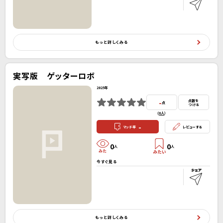
もっと詳しくみる
実写版 ゲッターロボ
2025年
-
点数を
点
つける
(
0人
）
-
マッチ率
レビューする
0
0
人
人
今すぐ見る
もっと詳しくみる