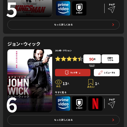
5
もっと詳しくみる
ジョン・ウィック
2014年・アクション
90
点数を
点
つける
(
11人
）
-
マッチ率
レビューする
13
1
人
人
6
今すぐ見る
もっと詳しくみる