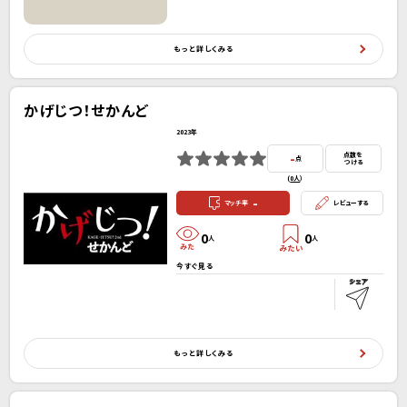
もっと詳しくみる
かげじつ！せかんど
2023年
-
点数を
点
つける
(
0人
）
-
マッチ率
レビューする
0
0
人
人
今すぐ見る
もっと詳しくみる