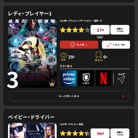
レディ・プレイヤー1
2018年・アクション・アドベンチャー・冒険・SF
87
点数を
点
つける
(
24人
）
-
マッチ率
レビューする
29
0
人
人
3
今すぐ見る
もっと詳しくみる
ベイビー・ドライバー
2017年・アクション・音楽
96
点数を
点
つける