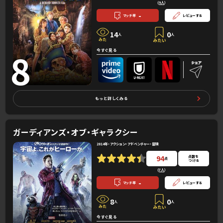
(
9人
）
-
マッチ率
レビューする
14
0
人
人
8
今すぐ見る
もっと詳しくみる
ガーディアンズ・オブ・ギャラクシー
2014年・アクション・アドベンチャー・冒険
94
点数を
点
つける
(
7人
）
-
マッチ率
レビューする
8
0
人
人
今すぐ見る