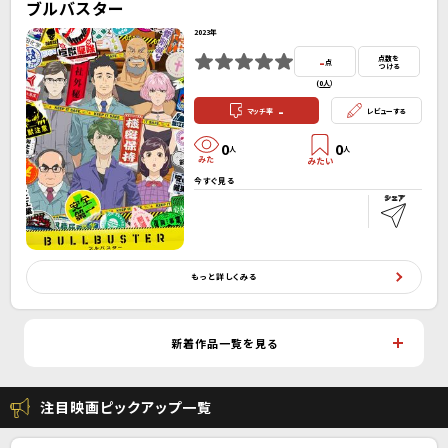
ブルバスター
2023年
-
点数を
点
つける
(
0人
）
-
マッチ率
レビューする
0
0
人
人
今すぐ見る
もっと詳しくみる
新着作品一覧を見る
注目映画ピックアップ一覧