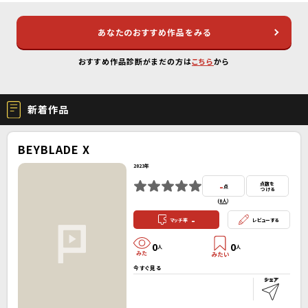
あなたのおすすめ作品をみる
おすすめ作品診断がまだの方は
こちら
から
新着作品
BEYBLADE X
2023年
-
点数を
点
つける
(
0人
）
-
マッチ率
レビューする
0
0
人
人
今すぐ見る