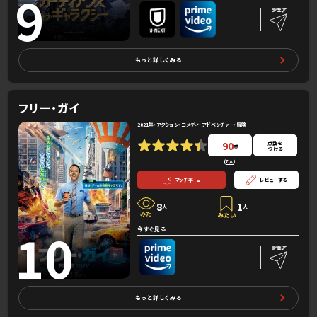
9
もっと詳しくみる
フリー・ガイ
2021年・アクション・コメディ・アドベンチャー・冒険
90
点数を
点
つける
(
7人
）
-
マッチ率
レビューする
8
1
人
人
10
今すぐ見る
もっと詳しくみる