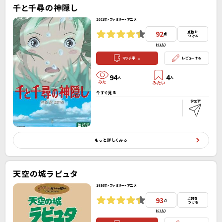
千と千尋の神隠し
2001年・ファミリー・アニメ
92
点数を
点
つける
(
91人
）
-
マッチ率
レビューする
94
4
人
人
今すぐ見る
もっと詳しくみる
天空の城ラピュタ
1986年・ファミリー・アニメ
93
点数を
点
つける
(
63人
）