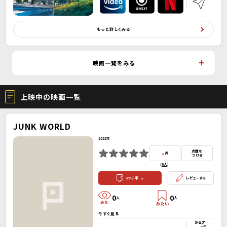
もっと詳しくみる
映画一覧をみる
上映中の映画一覧
JUNK WORLD
2025年
-
点数を
点
つける
(
0人
）
-
マッチ率
レビューする
0
0
人
人
今すぐ見る