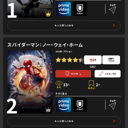
1
もっと詳しくみる
スパイダーマン：ノー・ウェイ・ホーム
2021年・アクション
93
点数を
点
つける
(
24人
）
-
マッチ率
レビューする
33
2
人
人
2
今すぐ見る
もっと詳しくみる