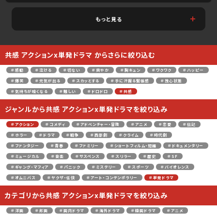
もっと見る
共感 アクションx単発ドラマ からさらに絞り込む
＃感動
＃泣ける
＃切ない
＃爽やか
＃胸キュン
＃ワクワク
＃ハッピー
＃爆笑
＃元気が出る
＃スカッとする
＃手に汗握る緊張感
＃放心状態
＃気持ちが暗くなる
＃難しい
＃ドロドロ
＃共感
ジャンルから共感 アクションx単発ドラマを絞り込み
＃アクション
＃コメディ
＃アドベンチャー・冒険
＃アニメ
＃恋愛
＃伝記
＃ホラー
＃ドラマ
＃戦争
＃西部劇
＃クライム
＃時代劇
＃ファンタジー
＃青春
＃ファミリー
＃ショートフィルム・短編
＃ドキュメンタリー
＃ミュージカル
＃音楽
＃サスペンス
＃スリラー
＃歴史
＃SF
＃ギャング・マフィア
＃パニック
＃ミステリー
＃スポーツ
＃バイオレンス
＃オムニバス
＃ヤクザ・任侠
＃アート・コンテンポラリー
＃単発ドラマ
カテゴリから共感 アクションx単発ドラマを絞り込み
＃洋画
＃邦画
＃国内ドラマ
＃海外ドラマ
＃韓国ドラマ
＃アニメ