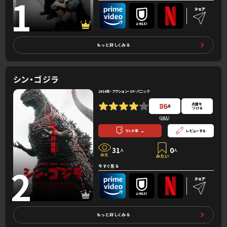
1
もっと詳しくみる
シン・ゴジラ
2016年・アクション・SF・パニック
86
点数を
点
つける
(
28人
）
-
マッチ率
レビューする
31
0
人
人
2
今すぐ見る
もっと詳しくみる