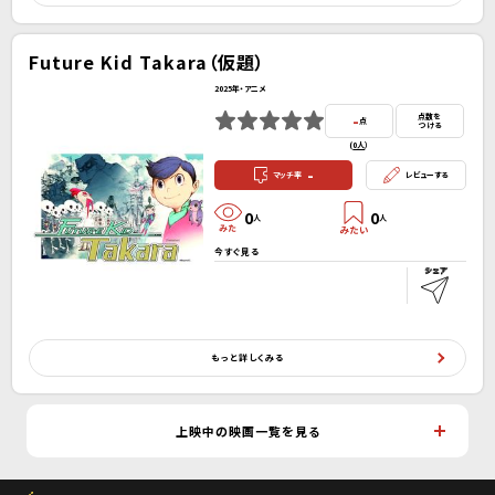
Future Kid Takara（仮題）
2025年・アニメ
-
点数を
点
つける
(
0人
）
-
マッチ率
レビューする
0
0
人
人
今すぐ見る
もっと詳しくみる
上映中の映画一覧を見る