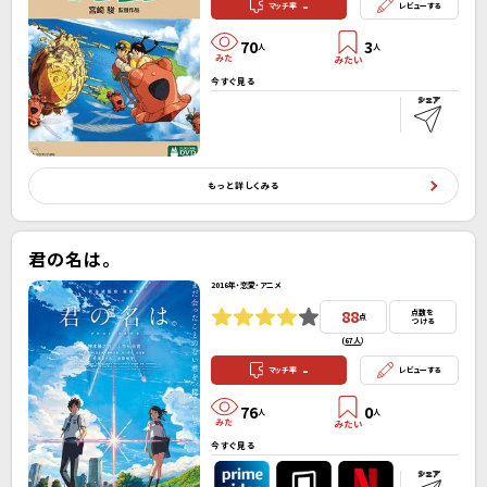
-
マッチ率
レビューする
70
3
人
人
今すぐ見る
もっと詳しくみる
君の名は。
2016年・恋愛・アニメ
88
点数を
点
つける
(
67人
）
-
マッチ率
レビューする
76
0
人
人
今すぐ見る