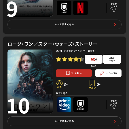
9
もっと詳しくみる
ローグ・ワン／スター・ウォーズ・ストーリー
2016年・アクション・アドベンチャー・冒険・SF
93
点数を
点
つける
(
3人
）
-
マッチ率
レビューする
3
0
人
人
10
今すぐ見る
もっと詳しくみる