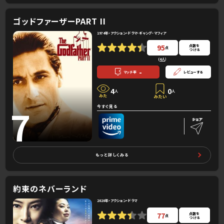
ゴッドファーザーPART II
1974年・アクション・ドラマ・ギャング・マフィア
95
点数を
点
つける
(
4人
）
-
マッチ率
レビューする
4
0
人
人
7
今すぐ見る
もっと詳しくみる
約束のネバーランド
2020年・アクション・ドラマ
77
点数を
点
つける