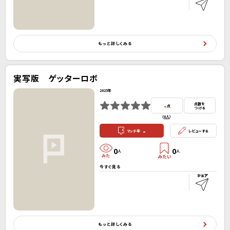
もっと詳しくみる
実写版 ゲッターロボ
2025年
-
点数を
点
つける
(
0人
）
-
マッチ率
レビューする
0
0
人
人
今すぐ見る
もっと詳しくみる