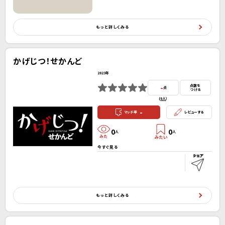
もっと詳しくみる
かげじつ！せかんど
2023年
-
点数を
点
つける
(
0人
）
-
マッチ率
レビューする
0
0
人
人
今すぐ見る
もっと詳しくみる