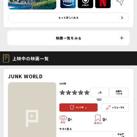
もっと詳しくみる
映画一覧をみる
上映中の映画一覧
JUNK WORLD
2025年
-
点数を
点
つける
(
0人
）
-
マッチ率
レビューする
0
0
人
人
今すぐ見る