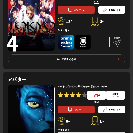
(
11人
）
-
マッチ率
レビューする
12
0
人
人
4
今すぐ見る
もっと詳しくみる
アバター
2009年・アクション・アドベンチャー・冒険・ファンタジー
84
点数を
点
つける
(
8人
）
-
マッチ率
レビューする
8
1
人
人
今すぐ見る