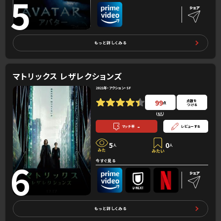
5
もっと詳しくみる
マトリックス レザレクションズ
2021年・アクション・SF
99
点数を
点
つける
(
4人
）
-
マッチ率
レビューする
5
0
人
人
6
今すぐ見る
もっと詳しくみる