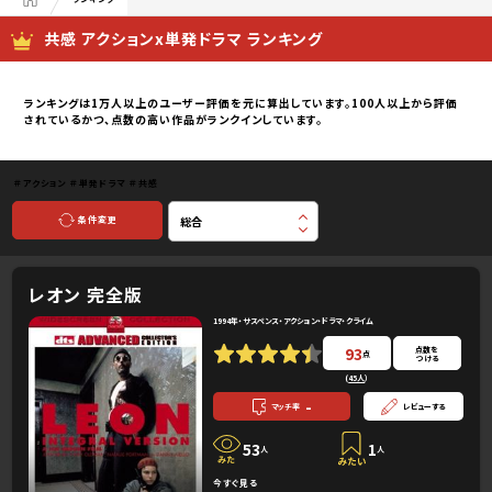
共感 アクションx単発ドラマ ランキング
ランキングは1万人以上のユーザー評価を元に算出しています。100人以上から評価
されているかつ、点数の高い作品がランクインしています。
＃アクション
＃単発ドラマ
＃共感
条件変更
レオン 完全版
1994年・サスペンス・アクション・ドラマ・クライム
93
点数を
点
つける
(
45人
）
-
マッチ率
レビューする
53
1
人
人
今すぐ見る