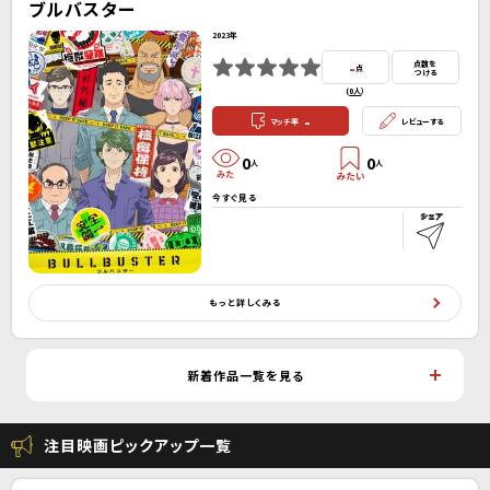
ブルバスター
2023年
-
点数を
点
つける
(
0人
）
-
マッチ率
レビューする
0
0
人
人
今すぐ見る
もっと詳しくみる
新着作品一覧を見る
注目映画ピックアップ一覧