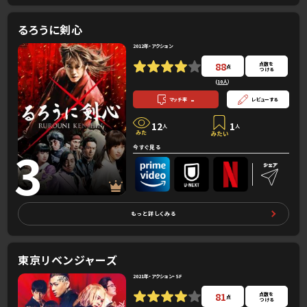
るろうに剣心
2012年・アクション
88
点数を
点
つける
(
10人
）
-
マッチ率
レビューする
12
1
人
人
3
今すぐ見る
もっと詳しくみる
東京リベンジャーズ
2021年・アクション・SF
81
点数を
点
つける