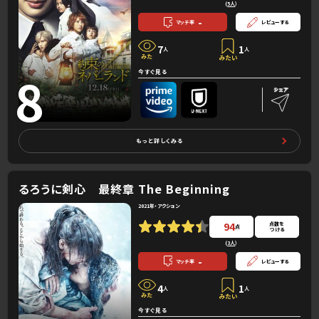
(
5人
）
-
マッチ率
レビューする
7
1
人
人
8
今すぐ見る
もっと詳しくみる
るろうに剣心 最終章 The Beginning
2021年・アクション
94
点数を
点
つける
(
3人
）
-
マッチ率
レビューする
4
1
人
人
今すぐ見る