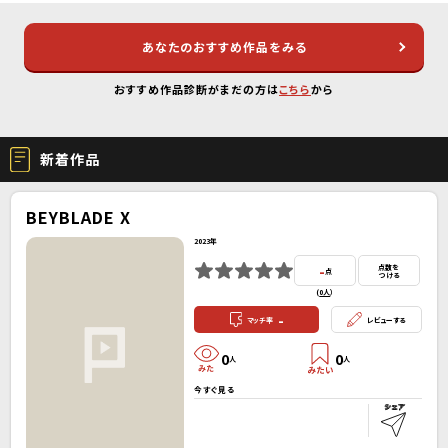
あなたのおすすめ作品をみる
おすすめ作品診断がまだの方は
こちら
から
新着作品
BEYBLADE X
2023年
-
点数を
点
つける
(
0人
）
-
マッチ率
レビューする
0
0
人
人
今すぐ見る