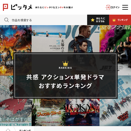
ログイン
あたなに
ピッ
タリなエン
タメ
をお届け
あなたに
ランキング
おすすめ
RANKING
共感 アクションx単発ドラマ
おすすめランキング
ランキング