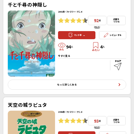
千と千尋の神隠し
2001年・ファミリー・アニメ
92
点数を
点
つける
(
91人
）
-
マッチ率
レビューする
94
4
人
人
今すぐ見る
もっと詳しくみる
天空の城ラピュタ
1986年・ファミリー・アニメ
93
点数を
点
つける
(
63人
）