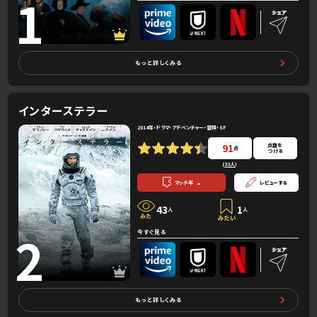
1
もっと詳しくみる
インターステラー
2014年・ドラマ・アドベンチャー・冒険・SF
91
点数を
点
つける
(
33人
）
-
マッチ率
レビューする
43
1
人
人
2
今すぐ見る
もっと詳しくみる