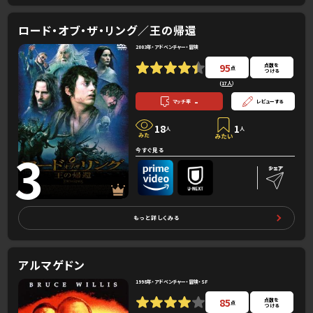
ロード・オブ・ザ・リング／王の帰還
2003年・アドベンチャー・冒険
95
点数を
点
つける
(
17人
）
-
マッチ率
レビューする
18
1
人
人
3
今すぐ見る
もっと詳しくみる
アルマゲドン
1998年・アドベンチャー・冒険・SF
85
点数を
点
つける