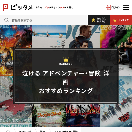
ログイン
あたなに
ピッ
タリなエン
タメ
をお届け
あなたに
ランキング
おすすめ
RANKING
泣ける アドベンチャー・冒険 洋
画
おすすめランキング
ランキング
洋画
アドベンチャー・冒険