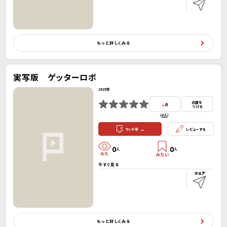
もっと詳しくみる
実写版 ゲッターロボ
2025年
-
点数を
点
つける
(
0人
）
-
マッチ率
レビューする
0
0
人
人
今すぐ見る
もっと詳しくみる