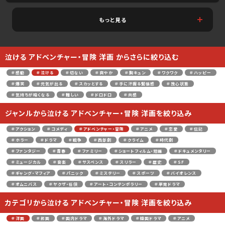
もっと見る
泣ける アドベンチャー・冒険 洋画 からさらに絞り込む
＃感動
＃泣ける
＃切ない
＃爽やか
＃胸キュン
＃ワクワク
＃ハッピー
＃爆笑
＃元気が出る
＃スカッとする
＃手に汗握る緊張感
＃放心状態
＃気持ちが暗くなる
＃難しい
＃ドロドロ
＃共感
ジャンルから泣ける アドベンチャー・冒険 洋画を絞り込み
＃アクション
＃コメディ
＃アドベンチャー・冒険
＃アニメ
＃恋愛
＃伝記
＃ホラー
＃ドラマ
＃戦争
＃西部劇
＃クライム
＃時代劇
＃ファンタジー
＃青春
＃ファミリー
＃ショートフィルム・短編
＃ドキュメンタリー
＃ミュージカル
＃音楽
＃サスペンス
＃スリラー
＃歴史
＃SF
＃ギャング・マフィア
＃パニック
＃ミステリー
＃スポーツ
＃バイオレンス
＃オムニバス
＃ヤクザ・任侠
＃アート・コンテンポラリー
＃単発ドラマ
カテゴリから泣ける アドベンチャー・冒険 洋画を絞り込み
＃洋画
＃邦画
＃国内ドラマ
＃海外ドラマ
＃韓国ドラマ
＃アニメ