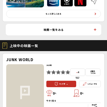
もっと詳しくみる
映画一覧をみる
上映中の映画一覧
JUNK WORLD
2025年
-
点数を
点
つける
(
0人
）
-
マッチ率
レビューする
0
0
人
人
今すぐ見る