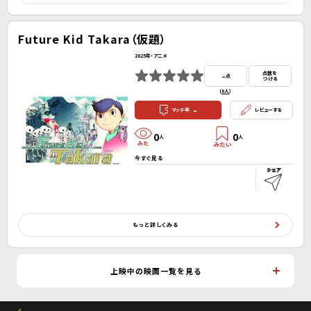
Future Kid Takara（仮題）
2025年・アニメ
-
点数を
点
つける
(
0人
）
-
マッチ率
レビューする
0
0
人
人
今すぐ見る
もっと詳しくみる
上映中の映画一覧を見る