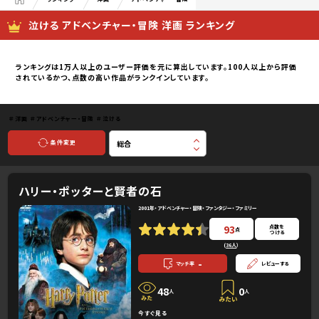
泣ける アドベンチャー・冒険 洋画 ランキング
ランキングは1万人以上のユーザー評価を元に算出しています。100人以上から評価
されているかつ、点数の高い作品がランクインしています。
＃洋画
＃アドベンチャー・冒険
＃泣ける
条件変更
ハリー・ポッターと賢者の石
2001年・アドベンチャー・冒険・ファンタジー・ファミリー
93
点数を
点
つける
(
36人
）
-
マッチ率
レビューする
48
0
人
人
今すぐ見る