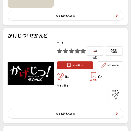
もっと詳しくみる
かげじつ！せかんど
2023年
-
点数を
点
つける
(
0人
）
-
マッチ率
レビューする
0
0
人
人
今すぐ見る
もっと詳しくみる