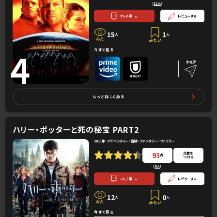
(
15人
）
-
マッチ率
レビューする
15
1
人
人
4
今すぐ見る
もっと詳しくみる
ハリー・ポッターと死の秘宝 PART2
2011年・アドベンチャー・冒険・ファンタジー・ファミリー
93
点数を
点
つける
(
8人
）
-
マッチ率
レビューする
12
0
人
人
今すぐ見る