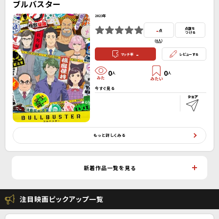
ブルバスター
2023年
-
点数を
点
つける
(
0人
）
-
マッチ率
レビューする
0
0
人
人
今すぐ見る
もっと詳しくみる
新着作品一覧を見る
注目映画ピックアップ一覧