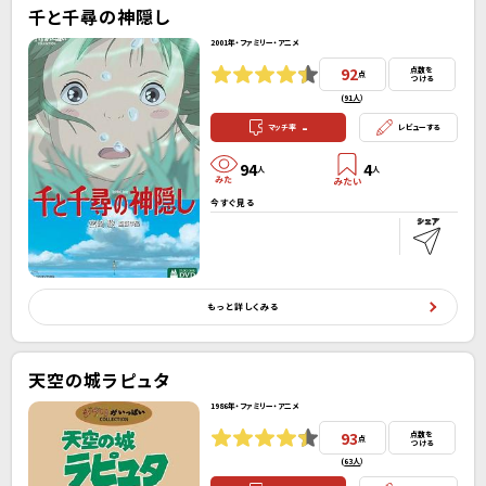
千と千尋の神隠し
2001年・ファミリー・アニメ
92
点数を
点
つける
(
91人
）
-
マッチ率
レビューする
94
4
人
人
今すぐ見る
もっと詳しくみる
天空の城ラピュタ
1986年・ファミリー・アニメ
93
点数を
点
つける
(
63人
）