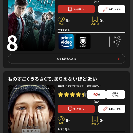
(
5人
）
-
マッチ率
レビューする
8
0
人
人
8
今すぐ見る
もっと詳しくみる
ものすごくうるさくて、ありえないほど近い
2011年・ドラマ・アドベンチャー・冒険・ミステリー
92
点数を
点
つける
(
4人
）
-
マッチ率
レビューする
6
0
人
人
今すぐ見る