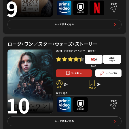
9
もっと詳しくみる
ローグ・ワン／スター・ウォーズ・ストーリー
2016年・アクション・アドベンチャー・冒険・SF
93
点数を
点
つける
(
3人
）
-
マッチ率
レビューする
3
0
人
人
10
今すぐ見る
もっと詳しくみる