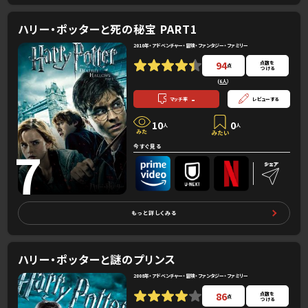
ハリー・ポッターと死の秘宝 PART1
2010年・アドベンチャー・冒険・ファンタジー・ファミリー
94
点数を
点
つける
(
6人
）
-
マッチ率
レビューする
10
0
人
人
7
今すぐ見る
もっと詳しくみる
ハリー・ポッターと謎のプリンス
2008年・アドベンチャー・冒険・ファンタジー・ファミリー
86
点数を
点
つける