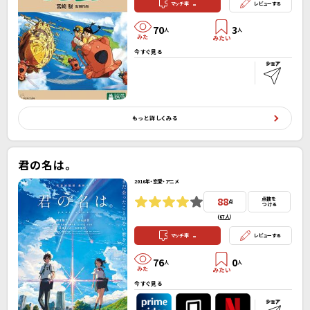
-
マッチ率
レビューする
70
3
人
人
今すぐ見る
もっと詳しくみる
君の名は。
2016年・恋愛・アニメ
88
点数を
点
つける
(
67人
）
-
マッチ率
レビューする
76
0
人
人
今すぐ見る