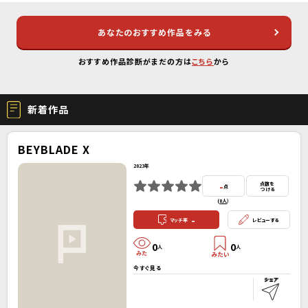
あなたのおすすめ作品をみる
おすすめ作品診断がまだの方は
こちら
から
新着作品
BEYBLADE X
2023年
-
点数を
点
つける
(
0人
）
-
マッチ率
レビューする
0
0
人
人
今すぐ見る