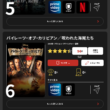
5
もっと詳しくみる
パイレーツ・オブ・カリビアン／呪われた海賊たち
2003年・アクション・アドベンチャー・冒険
94
点数を
点
つける
(
7人
）
-
マッチ率
レビューする
8
0
人
人
6
今すぐ見る
もっと詳しくみる