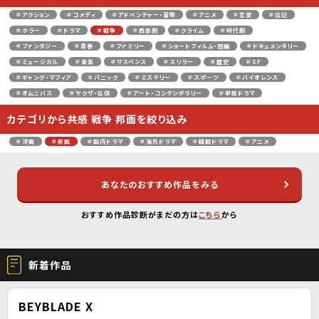
＃アクション
＃コメディ
＃アドベンチャー・冒険
＃アニメ
＃恋愛
＃伝記
＃ホラー
＃ドラマ
＃戦争
＃西部劇
＃クライム
＃時代劇
＃ファンタジー
＃青春
＃ファミリー
＃ショートフィルム・短編
＃ドキュメンタリー
＃ミュージカル
＃音楽
＃サスペンス
＃スリラー
＃歴史
＃SF
＃ギャング・マフィア
＃パニック
＃ミステリー
＃スポーツ
＃バイオレンス
＃オムニバス
＃ヤクザ・任侠
＃アート・コンテンポラリー
＃単発ドラマ
カテゴリから共感 戦争 邦画を絞り込み
＃洋画
＃邦画
＃国内ドラマ
＃海外ドラマ
＃韓国ドラマ
＃アニメ
あなたのおすすめ作品をみる
おすすめ作品診断がまだの方は
こちら
から
新着作品
BEYBLADE X