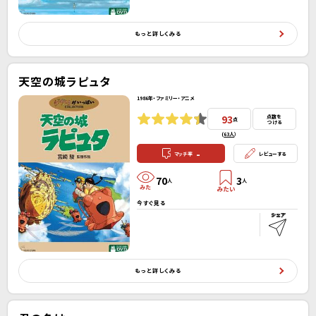
もっと詳しくみる
天空の城ラピュタ
1986年・ファミリー・アニメ
93
点数を
点
つける
(
63人
）
-
マッチ率
レビューする
70
3
人
人
今すぐ見る
もっと詳しくみる