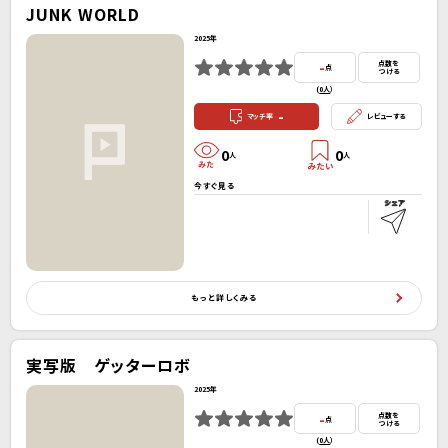
JUNK WORLD
2025年
-
点数を
点
つける
(
0人
）
-
マッチ率
レビューする
0
0
人
人
今すぐ見る
もっと詳しくみる
実写版 ゲッターロボ
2025年
-
点数を
点
つける
(
0人
）