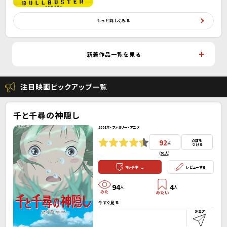
もっと詳しくみる
新着作品一覧を見る
注目映画ピックアップ一覧
千と千尋の神隠し
2001年・ファミリー・アニメ
92
点数を
点
つける
(
91人
）
-
マッチ率
レビューする
94
4
人
人
今すぐ見る