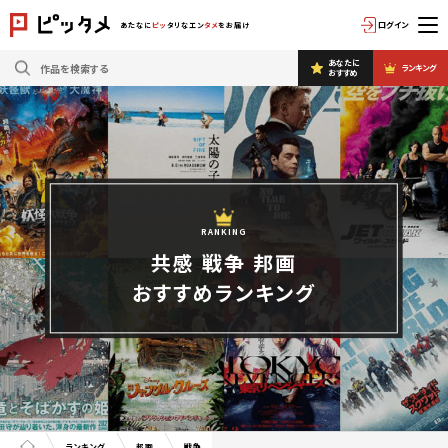
ログイン
あたなに
ピッ
タリなエン
タメ
をお届け
あなたに
ランキング
おすすめ
RANKING
共感 戦争 邦画
おすすめランキング
ランキング
邦画
戦争