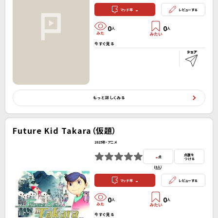
-
マッチ率
レビューする
0
0
人
人
今すぐ見る
もっと詳しくみる
Future Kid Takara（仮題）
2025年・アニメ
-
点数を
点
つける
(
0人
）
-
マッチ率
レビューする
0
0
人
人
今すぐ見る