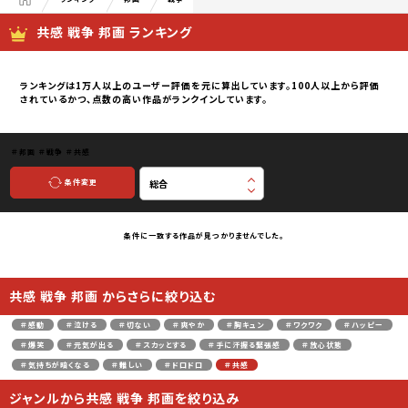
共感 戦争 邦画 ランキング
ランキングは1万人以上のユーザー評価を元に算出しています。100人以上から評価
されているかつ、点数の高い作品がランクインしています。
＃邦画
＃戦争
＃共感
条件変更
条件に一致する作品が見つかりませんでした。
共感 戦争 邦画 からさらに絞り込む
＃感動
＃泣ける
＃切ない
＃爽やか
＃胸キュン
＃ワクワク
＃ハッピー
＃爆笑
＃元気が出る
＃スカッとする
＃手に汗握る緊張感
＃放心状態
＃気持ちが暗くなる
＃難しい
＃ドロドロ
＃共感
ジャンルから共感 戦争 邦画を絞り込み