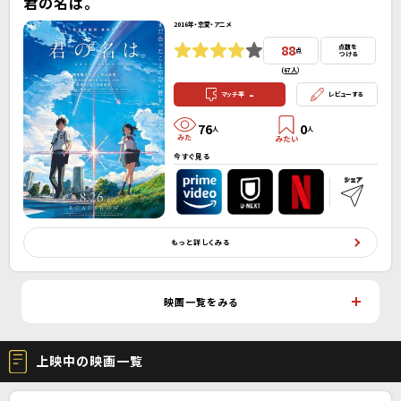
君の名は。
2016年・恋愛・アニメ
88
点数を
点
つける
(
67人
）
-
マッチ率
レビューする
76
0
人
人
今すぐ見る
もっと詳しくみる
映画一覧をみる
上映中の映画一覧