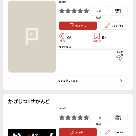
2023年
-
点数を
点
つける
(
0人
）
-
マッチ率
レビューする
0
0
人
人
今すぐ見る
もっと詳しくみる
かげじつ！せかんど
2023年
-
点数を
点
つける
(
0人
）
-
マッチ率
レビューする