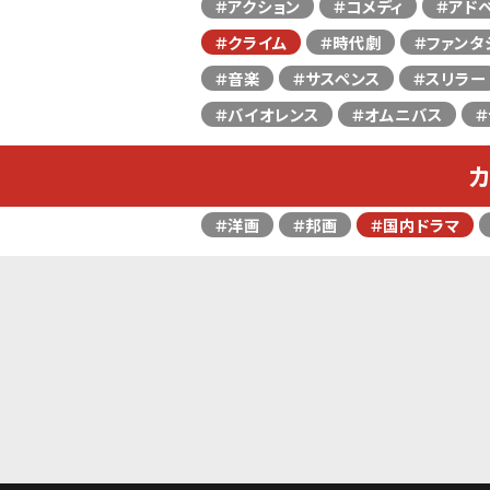
＃アクション
＃コメディ
＃アド
＃クライム
＃時代劇
＃ファンタ
＃音楽
＃サスペンス
＃スリラー
＃バイオレンス
＃オムニバス
＃
＃洋画
＃邦画
＃国内ドラマ