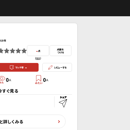
023年
-
点数を
点
つける
(
0人
）
-
マッチ率
レビューする
0
0
人
人
今すぐ見る
と詳しくみる