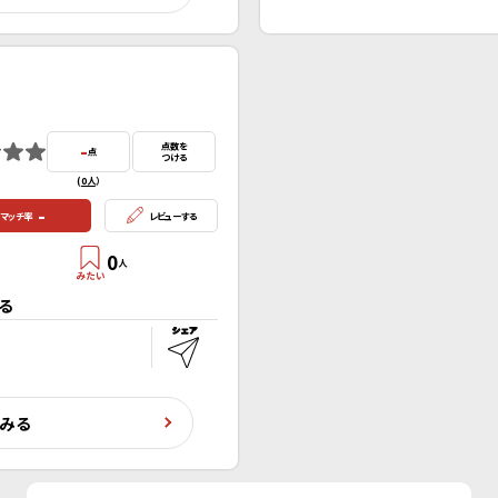
-
点数を
点
つける
(
0人
）
-
マッチ率
レビューする
0
人
る
くみる