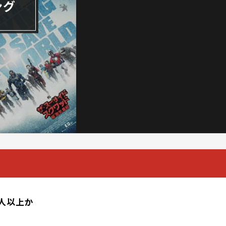
ング
0人以上か