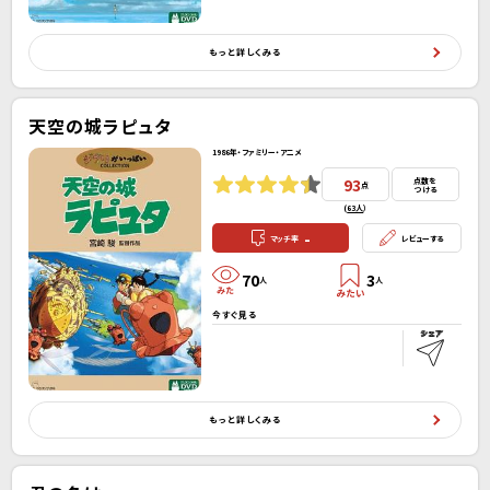
もっと詳しくみる
天空の城ラピュタ
1986年・ファミリー・アニメ
93
点数を
点
つける
(
63人
）
-
マッチ率
レビューする
70
3
人
人
今すぐ見る
もっと詳しくみる