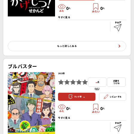
0
0
人
人
今すぐ見る
もっと詳しくみる
ブルバスター
2023年
-
点数を
点
つける
(
0人
）
-
マッチ率
レビューする
0
0
人
人
今すぐ見る