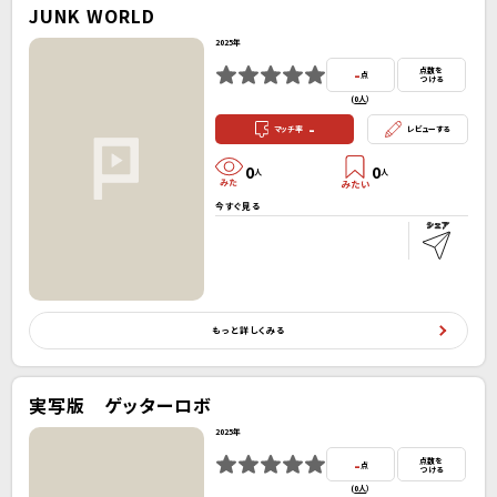
JUNK WORLD
2025年
-
点数を
点
つける
(
0人
）
-
マッチ率
レビューする
0
0
人
人
今すぐ見る
もっと詳しくみる
実写版 ゲッターロボ
2025年
-
点数を
点
つける
(
0人
）