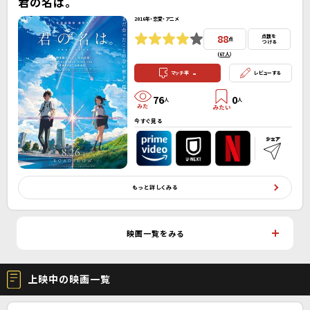
君の名は。
2016年・恋愛・アニメ
88
点数を
点
つける
(
67人
）
-
マッチ率
レビューする
76
0
人
人
今すぐ見る
もっと詳しくみる
映画一覧をみる
上映中の映画一覧