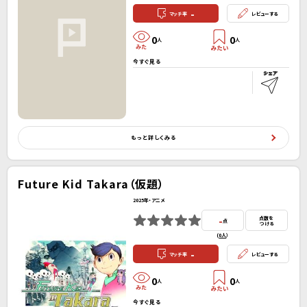
-
マッチ率
レビューする
0
0
人
人
今すぐ見る
もっと詳しくみる
Future Kid Takara（仮題）
2025年・アニメ
-
点数を
点
つける
(
0人
）
-
マッチ率
レビューする
0
0
人
人
今すぐ見る