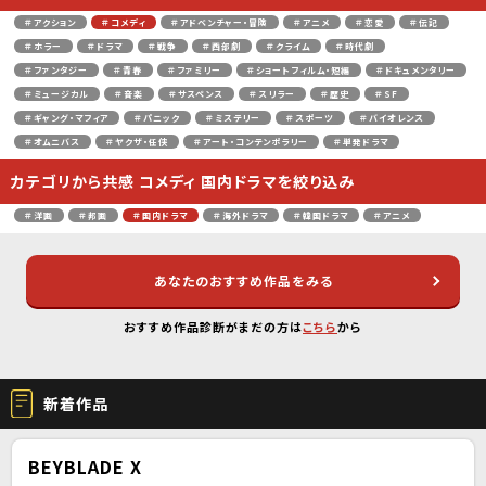
＃アクション
＃コメディ
＃アドベンチャー・冒険
＃アニメ
＃恋愛
＃伝記
＃ホラー
＃ドラマ
＃戦争
＃西部劇
＃クライム
＃時代劇
＃ファンタジー
＃青春
＃ファミリー
＃ショートフィルム・短編
＃ドキュメンタリー
＃ミュージカル
＃音楽
＃サスペンス
＃スリラー
＃歴史
＃SF
＃ギャング・マフィア
＃パニック
＃ミステリー
＃スポーツ
＃バイオレンス
＃オムニバス
＃ヤクザ・任侠
＃アート・コンテンポラリー
＃単発ドラマ
カテゴリから共感 コメディ 国内ドラマを絞り込み
＃洋画
＃邦画
＃国内ドラマ
＃海外ドラマ
＃韓国ドラマ
＃アニメ
あなたのおすすめ作品をみる
おすすめ作品診断がまだの方は
こちら
から
新着作品
BEYBLADE X