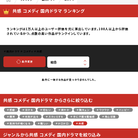
共感 コメディ 国内ドラマ ランキング
ランキングは1万人以上のユーザー評価を元に算出しています。100人以上から評価
されているかつ、点数の高い作品がランクインしています。
＃国内ドラマ
＃コメディ
＃共感
条件変更
条件に一致する作品が見つかりませんでした。
共感 コメディ 国内ドラマ からさらに絞り込む
＃感動
＃泣ける
＃切ない
＃爽やか
＃胸キュン
＃ワクワク
＃ハッピー
＃爆笑
＃元気が出る
＃スカッとする
＃手に汗握る緊張感
＃放心状態
＃気持ちが暗くなる
＃難しい
＃ドロドロ
＃共感
ジャンルから共感 コメディ 国内ドラマを絞り込み