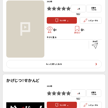
2023年
-
点数を
点
つける
(
0人
）
-
マッチ率
レビューする
0
0
人
人
今すぐ見る
もっと詳しくみる
かげじつ！せかんど
2023年
-
点数を
点
つける
(
0人
）
-
マッチ率
レビューする