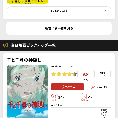
もっと詳しくみる
新着作品一覧を見る
注目映画ピックアップ一覧
千と千尋の神隠し
2001年・ファミリー・アニメ
92
点数を
点
つける
(
91人
）
-
マッチ率
レビューする
94
4
人
人
今すぐ見る