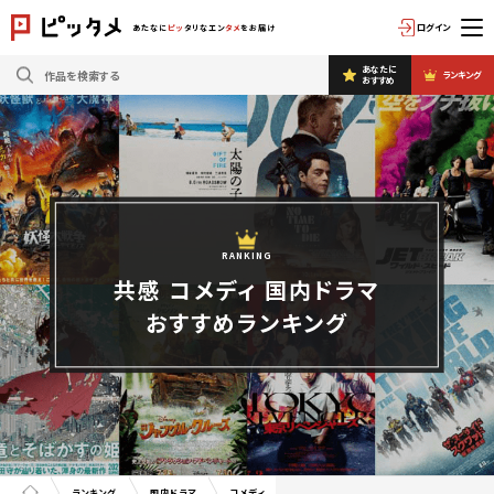
ログイン
あたなに
ピッ
タリなエン
タメ
をお届け
あなたに
ランキング
おすすめ
RANKING
共感 コメディ 国内ドラマ
おすすめランキング
ランキング
国内ドラマ
コメディ