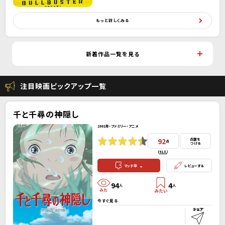
もっと詳しくみる
新着作品一覧を見る
注目映画ピックアップ一覧
千と千尋の神隠し
2001年・ファミリー・アニメ
92
点数を
点
つける
(
91人
）
-
マッチ率
レビューする
94
4
人
人
今すぐ見る