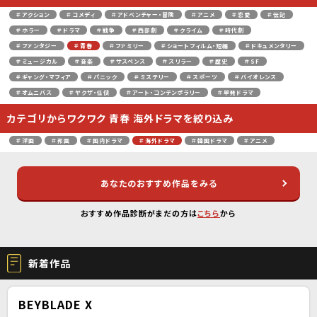
＃アクション
＃コメディ
＃アドベンチャー・冒険
＃アニメ
＃恋愛
＃伝記
＃ホラー
＃ドラマ
＃戦争
＃西部劇
＃クライム
＃時代劇
＃ファンタジー
＃青春
＃ファミリー
＃ショートフィルム・短編
＃ドキュメンタリー
＃ミュージカル
＃音楽
＃サスペンス
＃スリラー
＃歴史
＃SF
＃ギャング・マフィア
＃パニック
＃ミステリー
＃スポーツ
＃バイオレンス
＃オムニバス
＃ヤクザ・任侠
＃アート・コンテンポラリー
＃単発ドラマ
カテゴリからワクワク 青春 海外ドラマを絞り込み
＃洋画
＃邦画
＃国内ドラマ
＃海外ドラマ
＃韓国ドラマ
＃アニメ
あなたのおすすめ作品をみる
おすすめ作品診断がまだの方は
こちら
から
新着作品
BEYBLADE X