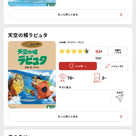
もっと詳しくみる
天空の城ラピュタ
1986年・ファミリー・アニメ
93
点数を
点
つける
(
63人
）
-
マッチ率
レビューする
70
3
人
人
今すぐ見る
もっと詳しくみる