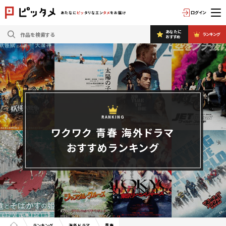
ログイン
あたなに
ピッ
タリなエン
タメ
をお届け
あなたに
ランキング
おすすめ
RANKING
ワクワク 青春 海外ドラマ
おすすめランキング
ランキング
海外ドラマ
青春