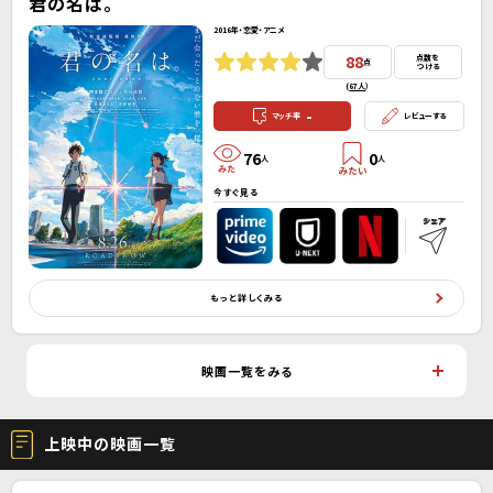
君の名は。
2016年・恋愛・アニメ
88
点数を
点
つける
(
67人
）
-
マッチ率
レビューする
76
0
人
人
今すぐ見る
もっと詳しくみる
映画一覧をみる
上映中の映画一覧