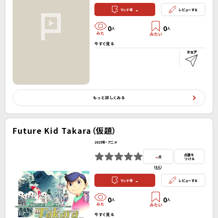
-
マッチ率
レビューする
0
0
人
人
今すぐ見る
もっと詳しくみる
Future Kid Takara（仮題）
2025年・アニメ
-
点数を
点
つける
(
0人
）
-
マッチ率
レビューする
0
0
人
人
今すぐ見る