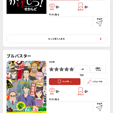
0
0
人
人
今すぐ見る
もっと詳しくみる
ブルバスター
2023年
-
点数を
点
つける
(
0人
）
-
マッチ率
レビューする
0
0
人
人
今すぐ見る