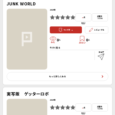
JUNK WORLD
2025年
-
点数を
点
つける
(
0人
）
-
マッチ率
レビューする
0
0
人
人
今すぐ見る
もっと詳しくみる
実写版 ゲッターロボ
2025年
-
点数を
点
つける
(
0人
）