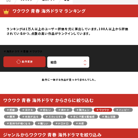
ワクワク 青春 海外ドラマ ランキング
ランキングは1万人以上のユーザー評価を元に算出しています。100人以上から評価
されているかつ、点数の高い作品がランクインしています。
＃海外ドラマ
＃青春
＃ワクワク
条件変更
条件に一致する作品が見つかりませんでした。
ワクワク 青春 海外ドラマ からさらに絞り込む
＃感動
＃泣ける
＃切ない
＃爽やか
＃胸キュン
＃ワクワク
＃ハッピー
＃爆笑
＃元気が出る
＃スカッとする
＃手に汗握る緊張感
＃放心状態
＃気持ちが暗くなる
＃難しい
＃ドロドロ
＃共感
ジャンルからワクワク 青春 海外ドラマを絞り込み