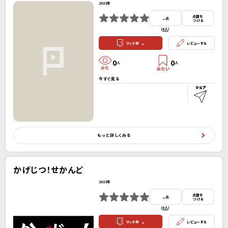
2023年
-
点数を
点
つける
(
0人
）
-
マッチ率
レビューする
0
0
人
人
今すぐ見る
もっと詳しくみる
かげじつ！せかんど
2023年
-
点数を
点
つける
(
0人
）
-
マッチ率
レビューする