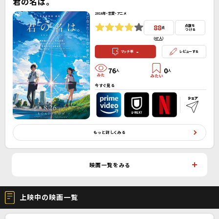
君の名は。
2016年・恋愛・アニメ
88
点数を
点
つける
(
67人
）
-
マッチ率
レビューする
76
0
人
人
今すぐ見る
もっと詳しくみる
映画一覧をみる
上映中の映画一覧