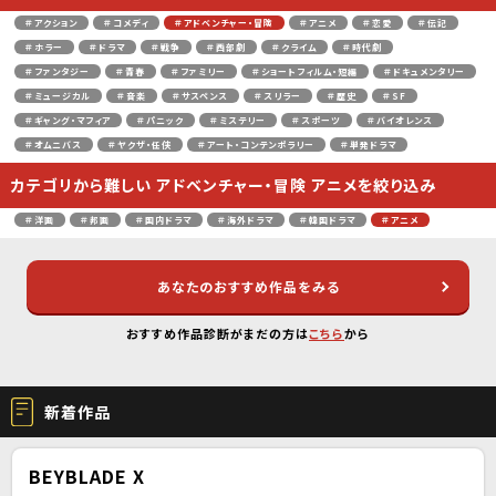
＃アクション
＃コメディ
＃アドベンチャー・冒険
＃アニメ
＃恋愛
＃伝記
＃ホラー
＃ドラマ
＃戦争
＃西部劇
＃クライム
＃時代劇
＃ファンタジー
＃青春
＃ファミリー
＃ショートフィルム・短編
＃ドキュメンタリー
＃ミュージカル
＃音楽
＃サスペンス
＃スリラー
＃歴史
＃SF
＃ギャング・マフィア
＃パニック
＃ミステリー
＃スポーツ
＃バイオレンス
＃オムニバス
＃ヤクザ・任侠
＃アート・コンテンポラリー
＃単発ドラマ
カテゴリから難しい アドベンチャー・冒険 アニメを絞り込み
＃洋画
＃邦画
＃国内ドラマ
＃海外ドラマ
＃韓国ドラマ
＃アニメ
あなたのおすすめ作品をみる
おすすめ作品診断がまだの方は
こちら
から
新着作品
BEYBLADE X