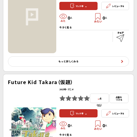
-
マッチ率
レビューする
0
0
人
人
今すぐ見る
もっと詳しくみる
Future Kid Takara（仮題）
2025年・アニメ
-
点数を
点
つける
(
0人
）
-
マッチ率
レビューする
0
0
人
人
今すぐ見る