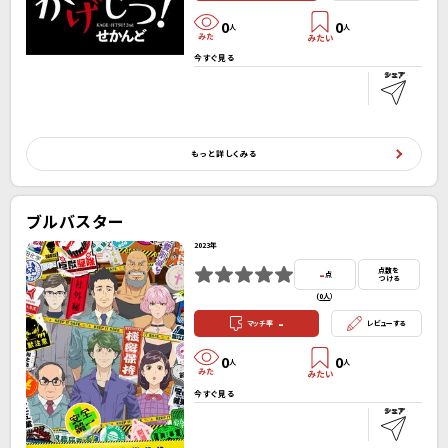
0
0
人
人
今すぐ見る
もっと詳しくみる
ブルバスター
2023年
-
点数を
点
つける
(
0人
）
-
マッチ率
レビューする
0
0
人
人
今すぐ見る