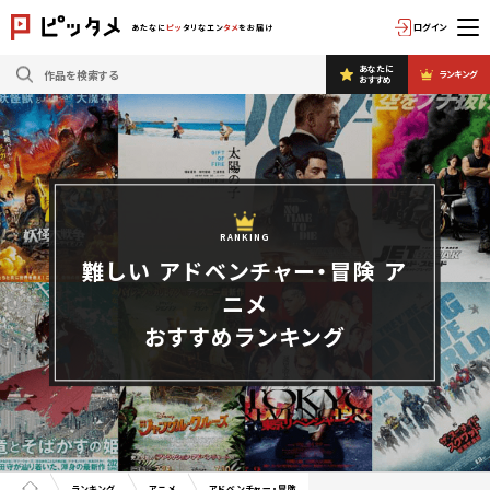
ログイン
あたなに
ピッ
タリなエン
タメ
をお届け
あなたに
ランキング
おすすめ
RANKING
難しい アドベンチャー・冒険 ア
ニメ
おすすめランキング
ランキング
アニメ
アドベンチャー・冒険