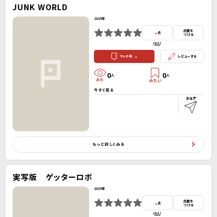
JUNK WORLD
2025年
-
点数を
点
つける
(
0人
）
-
マッチ率
レビューする
0
0
人
人
今すぐ見る
もっと詳しくみる
実写版 ゲッターロボ
2025年
-
点数を
点
つける
(
0人
）