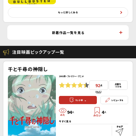
もっと詳しくみる
新着作品一覧を見る
注目映画ピックアップ一覧
千と千尋の神隠し
2001年・ファミリー・アニメ
92
点数を
点
つける
(
91人
）
-
マッチ率
レビューする
94
4
人
人
今すぐ見る