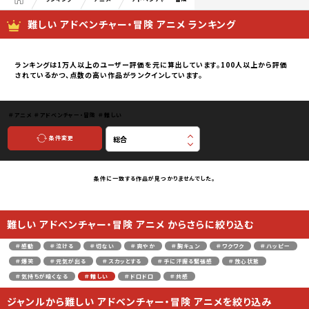
難しい アドベンチャー・冒険 アニメ ランキング
ランキングは1万人以上のユーザー評価を元に算出しています。100人以上から評価
されているかつ、点数の高い作品がランクインしています。
＃アニメ
＃アドベンチャー・冒険
＃難しい
条件変更
条件に一致する作品が見つかりませんでした。
難しい アドベンチャー・冒険 アニメ からさらに絞り込む
＃感動
＃泣ける
＃切ない
＃爽やか
＃胸キュン
＃ワクワク
＃ハッピー
＃爆笑
＃元気が出る
＃スカッとする
＃手に汗握る緊張感
＃放心状態
＃気持ちが暗くなる
＃難しい
＃ドロドロ
＃共感
ジャンルから難しい アドベンチャー・冒険 アニメを絞り込み