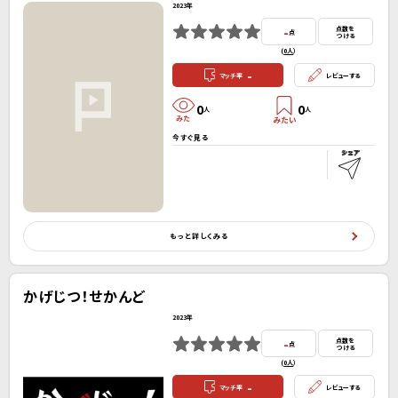
2023年
-
点数を
点
つける
(
0人
）
-
マッチ率
レビューする
0
0
人
人
今すぐ見る
もっと詳しくみる
かげじつ！せかんど
2023年
-
点数を
点
つける
(
0人
）
-
マッチ率
レビューする