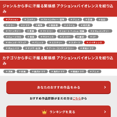
ジャンルから手に汗握る緊張感 アクションxバイオレンスを絞り込
み
＃アクション
＃コメディ
＃アドベンチャー・冒険
＃アニメ
＃恋愛
＃伝記
＃ホラー
＃ドラマ
＃戦争
＃西部劇
＃クライム
＃時代劇
＃ファンタジー
＃青春
＃ファミリー
＃ショートフィルム・短編
＃ドキュメンタリー
＃ミュージカル
＃音楽
＃サスペンス
＃スリラー
＃歴史
＃SF
＃ギャング・マフィア
＃パニック
＃ミステリー
＃スポーツ
＃バイオレンス
＃オムニバス
＃ヤクザ・任侠
＃アート・コンテンポラリー
＃単発ドラマ
カテゴリから手に汗握る緊張感 アクションxバイオレンスを絞り込
み
＃洋画
＃邦画
＃国内ドラマ
＃海外ドラマ
＃韓国ドラマ
＃アニメ
あなたのおすすめ作品をみる
おすすめ作品診断がまだの方は
こちら
から
ランキングを見る