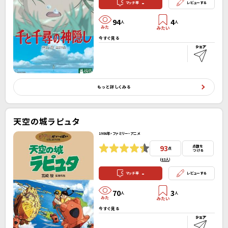
-
マッチ率
レビューする
94
4
人
人
今すぐ見る
もっと詳しくみる
天空の城ラピュタ
1986年・ファミリー・アニメ
93
点数を
点
つける
(
63人
）
-
マッチ率
レビューする
70
3
人
人
今すぐ見る