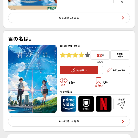
もっと詳しくみる
君の名は。
2016年・恋愛・アニメ
88
点数を
点
つける
(
67人
）
-
マッチ率
レビューする
76
0
人
人
今すぐ見る
もっと詳しくみる