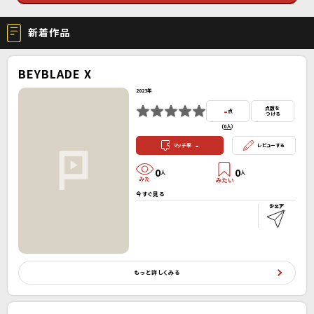
新着作品
BEYBLADE X
2023年
-
点数を
点
つける
(
0人
）
-
マッチ率
レビューする
0
0
人
人
今すぐ見る
もっと詳しくみる