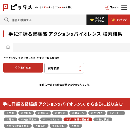
ログイン
あたなに
ピッ
タリなエン
タメ
をお届け
あなたに
ランキング
おすすめ
手に汗握る緊張感 アクションxバイオレンス 検索結果
＃アクション
＃バイオレンス
＃手に汗握る緊張感
条件変更
条件に一致する作品が見つかりませんでした。
手に汗握る緊張感 アクションxバイオレンス からさらに絞り込む
＃感動
＃泣ける
＃切ない
＃爽やか
＃胸キュン
＃ワクワク
＃ハッピー
＃爆笑
＃元気が出る
＃スカッとする
＃手に汗握る緊張感
＃放心状態
＃気持ちが暗くなる
＃難しい
＃ドロドロ
＃共感