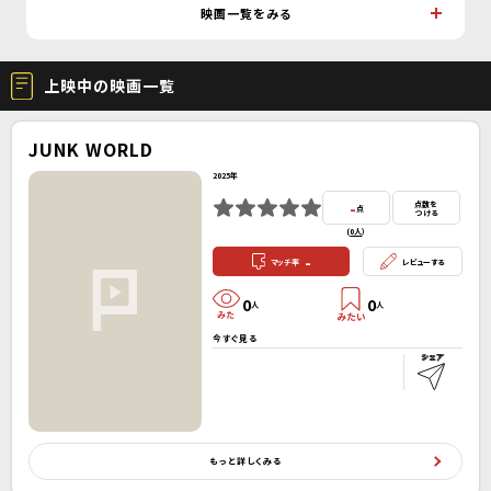
映画一覧をみる
上映中の映画一覧
JUNK WORLD
2025年
-
点数を
点
つける
(
0人
）
-
マッチ率
レビューする
0
0
人
人
今すぐ見る
もっと詳しくみる