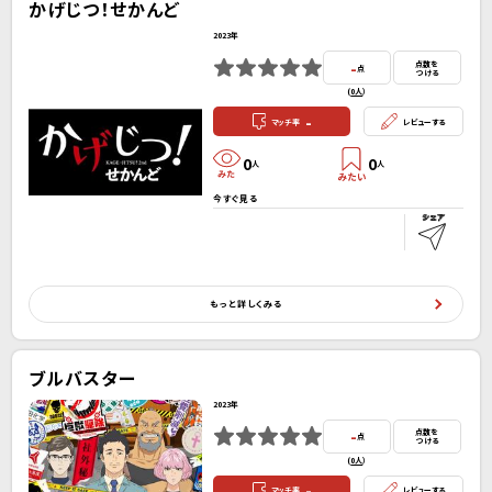
かげじつ！せかんど
2023年
-
点数を
点
つける
(
0人
）
-
マッチ率
レビューする
0
0
人
人
今すぐ見る
もっと詳しくみる
ブルバスター
2023年
-
点数を
点
つける
(
0人
）
-
マッチ率
レビューする