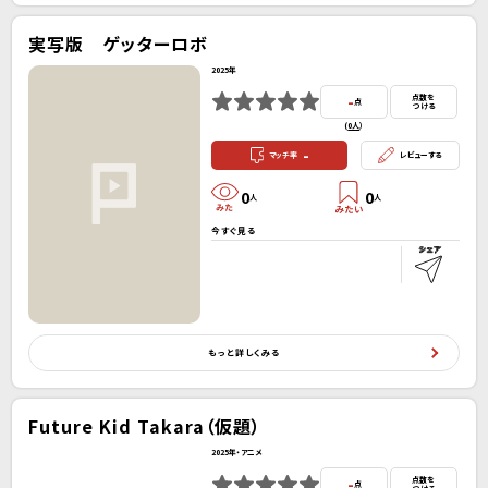
実写版 ゲッターロボ
2025年
-
点数を
点
つける
(
0人
）
-
マッチ率
レビューする
0
0
人
人
今すぐ見る
もっと詳しくみる
Future Kid Takara（仮題）
2025年・アニメ
-
点数を
点