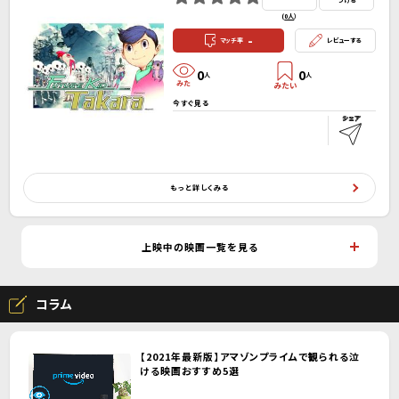
つける
(
0人
）
-
マッチ率
レビューする
0
0
人
人
今すぐ見る
もっと詳しくみる
上映中の映画一覧を見る
コラム
【2021年最新版】アマゾンプライムで観られる泣
ける映画おすすめ5選