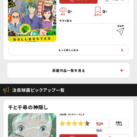
0
0
人
人
今すぐ見る
もっと詳しくみる
新着作品一覧を見る
注目映画ピックアップ一覧
千と千尋の神隠し
2001年・ファミリー・アニメ
92
点数を
点
つける
(
91人
）