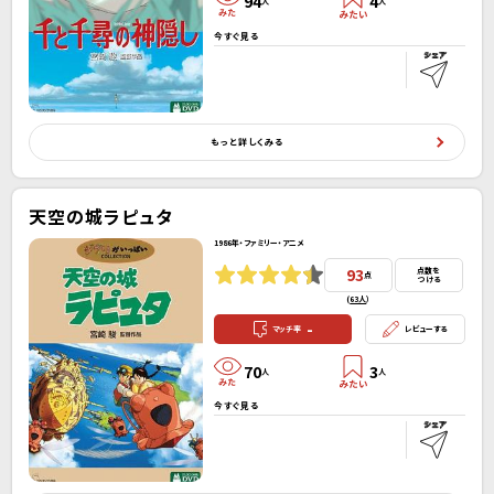
94
4
人
人
今すぐ見る
もっと詳しくみる
天空の城ラピュタ
1986年・ファミリー・アニメ
93
点数を
点
つける
(
63人
）
-
マッチ率
レビューする
70
3
人
人
今すぐ見る