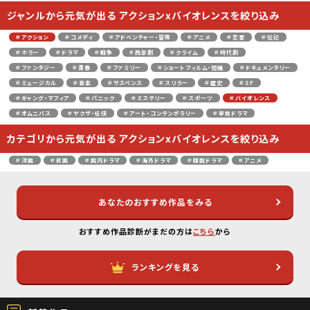
ジャンルから元気が出る アクションxバイオレンスを絞り込み
＃アクション
＃コメディ
＃アドベンチャー・冒険
＃アニメ
＃恋愛
＃伝記
＃ホラー
＃ドラマ
＃戦争
＃西部劇
＃クライム
＃時代劇
＃ファンタジー
＃青春
＃ファミリー
＃ショートフィルム・短編
＃ドキュメンタリー
＃ミュージカル
＃音楽
＃サスペンス
＃スリラー
＃歴史
＃SF
＃ギャング・マフィア
＃パニック
＃ミステリー
＃スポーツ
＃バイオレンス
＃オムニバス
＃ヤクザ・任侠
＃アート・コンテンポラリー
＃単発ドラマ
カテゴリから元気が出る アクションxバイオレンスを絞り込み
＃洋画
＃邦画
＃国内ドラマ
＃海外ドラマ
＃韓国ドラマ
＃アニメ
あなたのおすすめ作品をみる
おすすめ作品診断がまだの方は
こちら
から
ランキングを見る