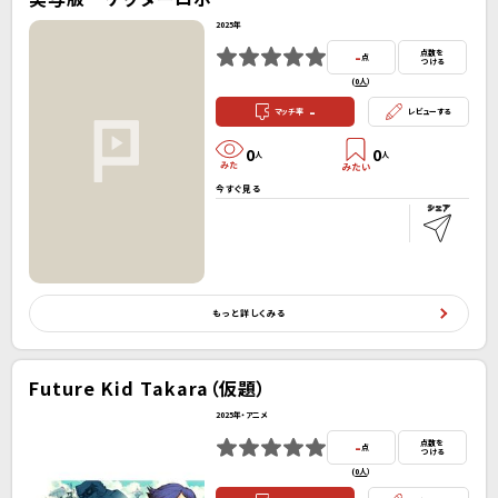
2025年
-
点数を
点
つける
(
0人
）
-
マッチ率
レビューする
0
0
人
人
今すぐ見る
もっと詳しくみる
Future Kid Takara（仮題）
2025年・アニメ
-
点数を
点
つける
(
0人
）