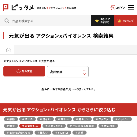
ログイン
あたなに
ピッ
タリなエン
タメ
をお届け
あなたに
ランキング
おすすめ
元気が出る アクションxバイオレンス 検索結果
＃アクション
＃バイオレンス
＃元気が出る
条件変更
条件に一致する作品が見つかりませんでした。
元気が出る アクションxバイオレンス からさらに絞り込む
＃感動
＃泣ける
＃切ない
＃爽やか
＃胸キュン
＃ワクワク
＃ハッピー
＃爆笑
＃元気が出る
＃スカッとする
＃手に汗握る緊張感
＃放心状態
＃気持ちが暗くなる
＃難しい
＃ドロドロ
＃共感