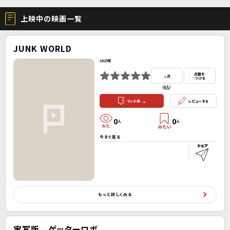
上映中の映画一覧
JUNK WORLD
2025年
-
点数を
点
つける
(
0人
）
-
マッチ率
レビューする
0
0
人
人
今すぐ見る
もっと詳しくみる
実写版 ゲッターロボ