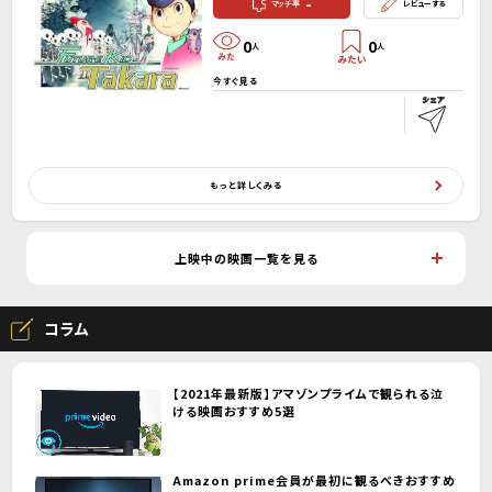
-
マッチ率
レビューする
0
0
人
人
今すぐ見る
もっと詳しくみる
上映中の映画一覧を見る
コラム
【2021年最新版】アマゾンプライムで観られる泣
ける映画おすすめ5選
Amazon prime会員が最初に観るべきおすすめ