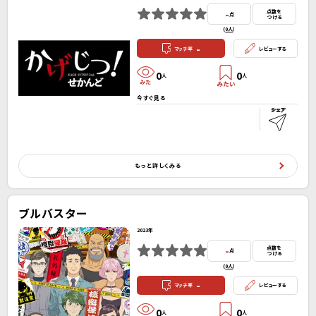
-
点数を
点
つける
(
0人
）
-
マッチ率
レビューする
0
0
人
人
今すぐ見る
もっと詳しくみる
ブルバスター
2023年
-
点数を
点
つける
(
0人
）
-
マッチ率
レビューする
0
0
人
人