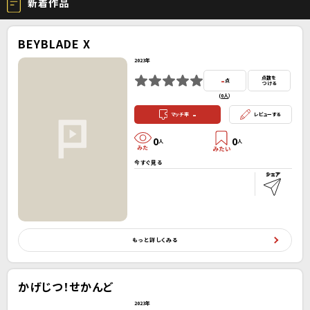
新着作品
BEYBLADE X
2023年
-
点数を
点
つける
(
0人
）
-
マッチ率
レビューする
0
0
人
人
今すぐ見る
もっと詳しくみる
かげじつ！せかんど
2023年