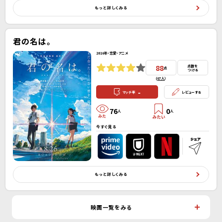
もっと詳しくみる
君の名は。
2016年・恋愛・アニメ
88
点数を
点
つける
(
67人
）
-
マッチ率
レビューする
76
0
人
人
今すぐ見る
もっと詳しくみる
映画一覧をみる