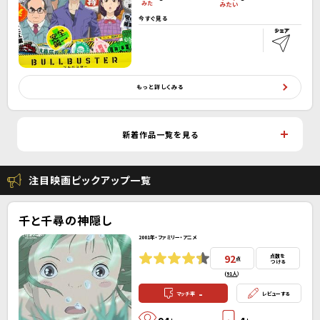
今すぐ見る
もっと詳しくみる
新着作品一覧を見る
注目映画ピックアップ一覧
千と千尋の神隠し
2001年・ファミリー・アニメ
92
点数を
点
つける
(
91人
）
-
マッチ率
レビューする