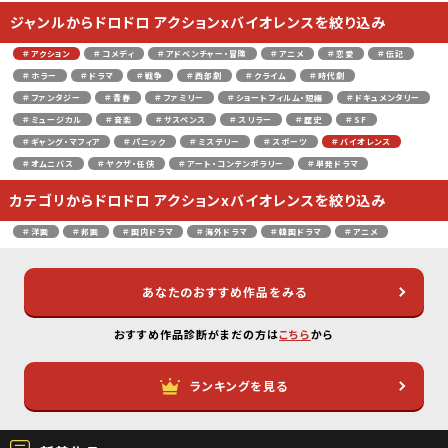
ジャンルからドロドロ アクションxバイオレンスを絞り込み
＃アクション
＃コメディ
＃アドベンチャー・冒険
＃アニメ
＃恋愛
＃伝記
＃ホラー
＃ドラマ
＃戦争
＃西部劇
＃クライム
＃時代劇
＃ファンタジー
＃青春
＃ファミリー
＃ショートフィルム・短編
＃ドキュメンタリー
＃ミュージカル
＃音楽
＃サスペンス
＃スリラー
＃歴史
＃SF
＃ギャング・マフィア
＃パニック
＃ミステリー
＃スポーツ
＃バイオレンス
＃オムニバス
＃ヤクザ・任侠
＃アート・コンテンポラリー
＃単発ドラマ
カテゴリからドロドロ アクションxバイオレンスを絞り込み
＃洋画
＃邦画
＃国内ドラマ
＃海外ドラマ
＃韓国ドラマ
＃アニメ
あなたのおすすめ作品をみる
おすすめ作品診断がまだの方は
こちら
から
ランキングを見る