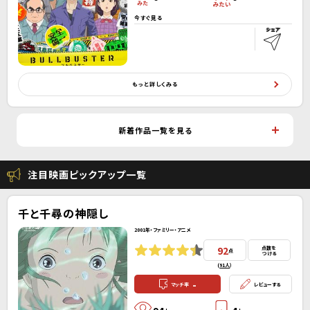
今すぐ見る
もっと詳しくみる
新着作品一覧を見る
注目映画ピックアップ一覧
千と千尋の神隠し
2001年・ファミリー・アニメ
92
点数を
点
つける
(
91人
）
-
マッチ率
レビューする