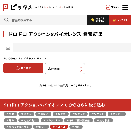
ログイン
あたなに
ピッ
タリなエン
タメ
をお届け
あなたに
ランキング
おすすめ
ドロドロ アクションxバイオレンス 検索結果
＃アクション
＃バイオレンス
＃ドロドロ
条件変更
条件に一致する作品が見つかりませんでした。
ドロドロ アクションxバイオレンス からさらに絞り込む
＃感動
＃泣ける
＃切ない
＃爽やか
＃胸キュン
＃ワクワク
＃ハッピー
＃爆笑
＃元気が出る
＃スカッとする
＃手に汗握る緊張感
＃放心状態
＃気持ちが暗くなる
＃難しい
＃ドロドロ
＃共感