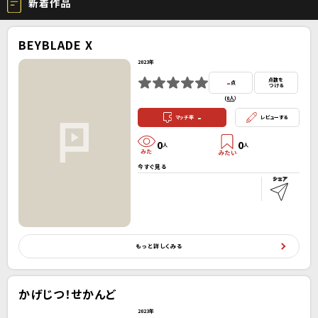
新着作品
BEYBLADE X
2023年
-
点数を
点
つける
(
0人
）
-
マッチ率
レビューする
0
0
人
人
今すぐ見る
もっと詳しくみる
かげじつ！せかんど
2023年