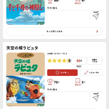
94
4
人
人
今すぐ見る
もっと詳しくみる
天空の城ラピュタ
1986年・ファミリー・アニメ
93
点数を
点
つける
(
63人
）
-
マッチ率
レビューする
70
3
人
人
今すぐ見る