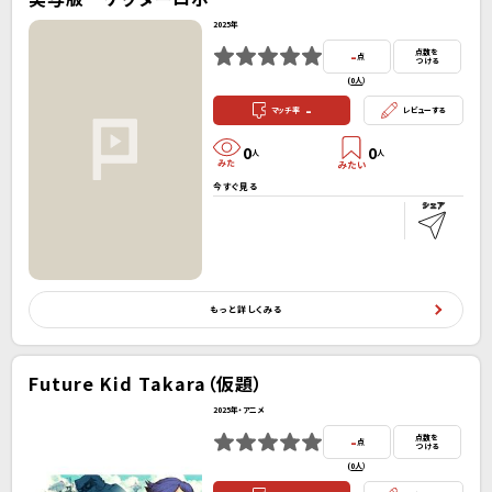
2025年
-
点数を
点
つける
(
0人
）
-
マッチ率
レビューする
0
0
人
人
今すぐ見る
もっと詳しくみる
Future Kid Takara（仮題）
2025年・アニメ
-
点数を
点
つける
(
0人
）