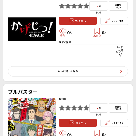
-
点数を
点
つける
(
0人
）
-
マッチ率
レビューする
0
0
人
人
今すぐ見る
もっと詳しくみる
ブルバスター
2023年
-
点数を
点
つける
(
0人
）
-
マッチ率
レビューする
0
0
人
人