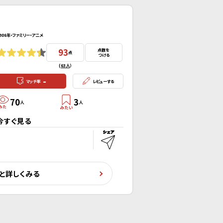
986年・ファミリー・アニメ
93
点数を
点
つける
(
63人
）
-
マッチ率
レビューする
70
3
人
人
今すぐ見る
と詳しくみる