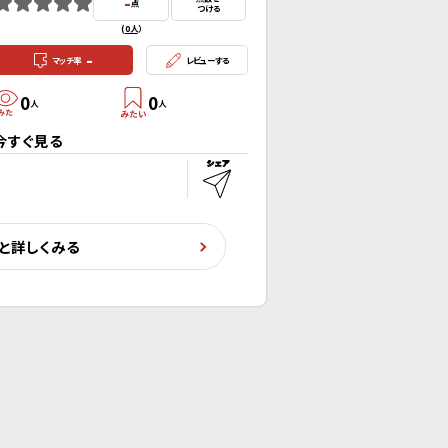
-
点
つける
(
0人
）
-
マッチ率
レビューする
0
0
人
人
今すぐ見る
と詳しくみる