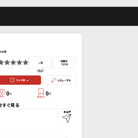
025年
-
点数を
点
つける
(
0人
）
-
マッチ率
レビューする
0
0
人
人
今すぐ見る