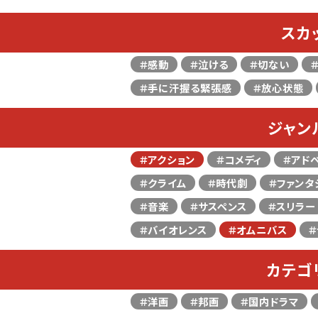
スカ
＃感動
＃泣ける
＃切ない
＃手に汗握る緊張感
＃放心状態
ジャン
＃アクション
＃コメディ
＃アド
＃クライム
＃時代劇
＃ファンタ
＃音楽
＃サスペンス
＃スリラー
＃バイオレンス
＃オムニバス
＃
カテゴ
＃洋画
＃邦画
＃国内ドラマ