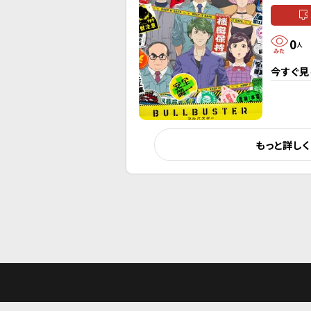
0
人
今すぐ見
もっと詳し