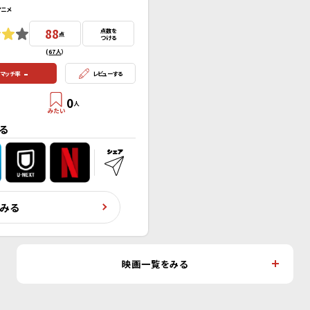
アニメ
88
点数を
点
つける
(
67人
）
-
マッチ率
レビューする
0
人
る
くみる
映画一覧をみる