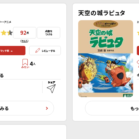
天空の城ラピュタ
リー・アニメ
1
92
点数を
点
つける
(
91人
）
-
マッチ率
レビューする
4
人
る
くみる
もっ