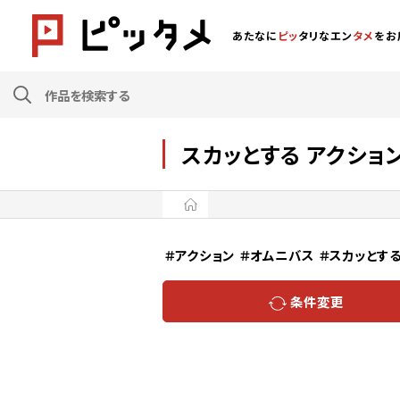
あたなに
ピッ
タリなエン
タメ
をお
スカッとする アクショ
＃アクション
＃オムニバス
＃スカッとす
条件変更