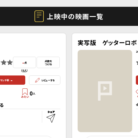
上映中の映画一覧
実写版 ゲッターロボ
2
-
点数を
点
つける
(
0人
）
-
マッチ率
レビューする
0
人
る