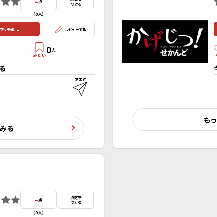
-
点
つける
(
0人
）
-
マッチ率
レビューする
0
人
る
もっ
くみる
-
点数を
点
つける
(
0人
）