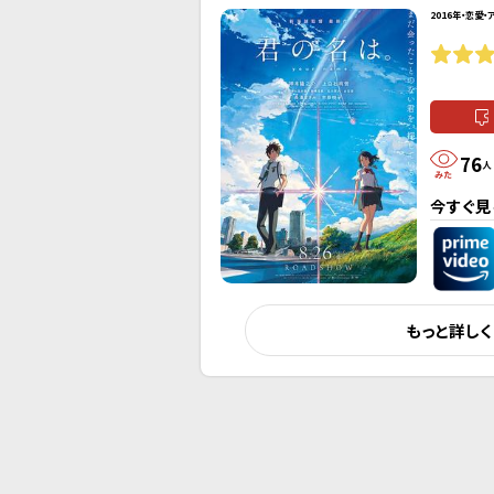
2016年・恋愛・
76
人
今すぐ見
もっと詳し