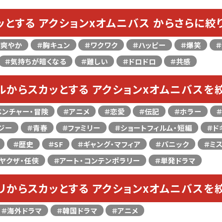
ッとする アクションxオムニバス からさらに絞
＃爽やか
＃胸キュン
＃ワクワク
＃ハッピー
＃爆笑
＃気持ちが暗くなる
＃難しい
＃ドロドロ
＃共感
ルからスカッとする アクションxオムニバスを
ベンチャー・冒険
＃アニメ
＃恋愛
＃伝記
＃ホラー
ジー
＃青春
＃ファミリー
＃ショートフィルム・短編
＃ド
＃歴史
＃SF
＃ギャング・マフィア
＃パニック
＃ミ
ヤクザ・任侠
＃アート・コンテンポラリー
＃単発ドラマ
リからスカッとする アクションxオムニバスを
＃海外ドラマ
＃韓国ドラマ
＃アニメ