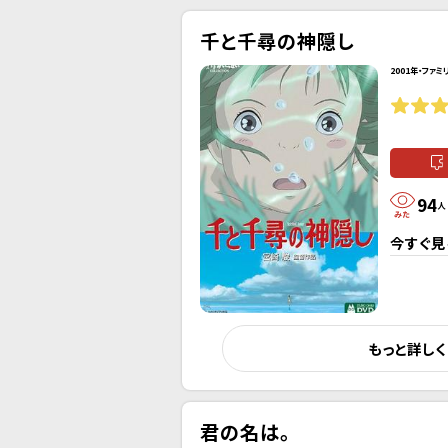
千と千尋の神隠し
2001年・ファミ
94
人
今すぐ見
もっと詳し
君の名は。