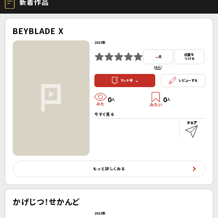
新着作品
BEYBLADE X
2023年
-
点数を
点
つける
(
0人
）
-
マッチ率
レビューする
0
0
人
人
今すぐ見る
もっと詳しくみる
かげじつ！せかんど
2023年