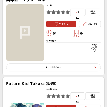
2025年
-
点数を
点
つける
(
0人
）
-
マッチ率
レビューする
0
0
人
人
今すぐ見る
もっと詳しくみる
Future Kid Takara（仮題）
2025年・アニメ
-
点数を
点
つける
(
0人
）