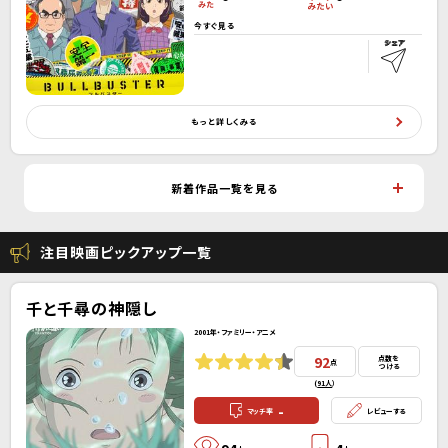
今すぐ見る
もっと詳しくみる
新着作品一覧を見る
注目映画ピックアップ一覧
千と千尋の神隠し
2001年・ファミリー・アニメ
92
点数を
点
つける
(
91人
）
-
マッチ率
レビューする