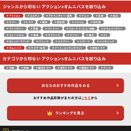
ジャンルから切ない アクションxオムニバスを絞り込み
＃アクション
＃コメディ
＃アドベンチャー・冒険
＃アニメ
＃恋愛
＃伝記
＃ホラー
＃ドラマ
＃戦争
＃西部劇
＃クライム
＃時代劇
＃ファンタジー
＃青春
＃ファミリー
＃ショートフィルム・短編
＃ドキュメンタリー
＃ミュージカル
＃音楽
＃サスペンス
＃スリラー
＃歴史
＃SF
＃ギャング・マフィア
＃パニック
＃ミステリー
＃スポーツ
＃バイオレンス
＃オムニバス
＃ヤクザ・任侠
＃アート・コンテンポラリー
＃単発ドラマ
カテゴリから切ない アクションxオムニバスを絞り込み
＃洋画
＃邦画
＃国内ドラマ
＃海外ドラマ
＃韓国ドラマ
＃アニメ
あなたのおすすめ作品をみる
おすすめ作品診断がまだの方は
こちら
から
ランキングを見る