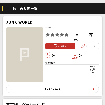
上映中の映画一覧
JUNK WORLD
2025年
-
点数を
点
つける
(
0人
）
-
マッチ率
レビューする
0
0
人
人
今すぐ見る
もっと詳しくみる
実写版 ゲッターロボ