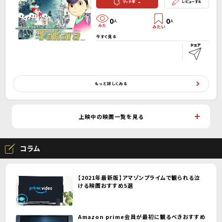
-
マッチ率
レビューする
0
0
人
人
今すぐ見る
もっと詳しくみる
上映中の映画一覧を見る
コラム
【2021年最新版】アマゾンプライムで観られる泣
ける映画おすすめ5選
Amazon prime会員が最初に観るべきおすすめ