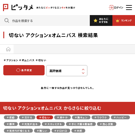
ログイン
あたなに
ピッ
タリなエン
タメ
をお届け
あなたに
ランキング
おすすめ
切ない アクションxオムニバス 検索結果
＃アクション
＃オムニバス
＃切ない
条件変更
条件に一致する作品が見つかりませんでした。
切ない アクションxオムニバス からさらに絞り込む
＃感動
＃泣ける
＃切ない
＃爽やか
＃胸キュン
＃ワクワク
＃ハッピー
＃爆笑
＃元気が出る
＃スカッとする
＃手に汗握る緊張感
＃放心状態
＃気持ちが暗くなる
＃難しい
＃ドロドロ
＃共感