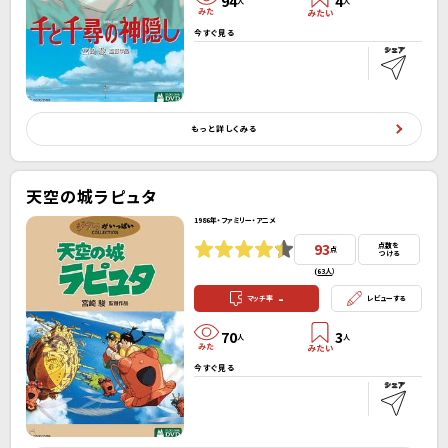
94
4
人
人
今すぐ見る
もっと詳しくみる
天空の城ラピュタ
1986年・ファミリー・アニメ
93
点数を
点
つける
(
63人
）
-
マッチ率
レビューする
70
3
人
人
今すぐ見る