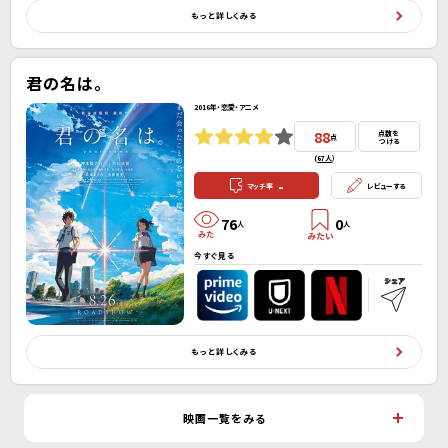
もっと詳しくみる
君の名は。
2016年・恋愛・アニメ
88
点数を
点
つける
(
67人
）
-
マッチ率
レビューする
76
0
人
人
今すぐ見る
もっと詳しくみる
映画一覧をみる