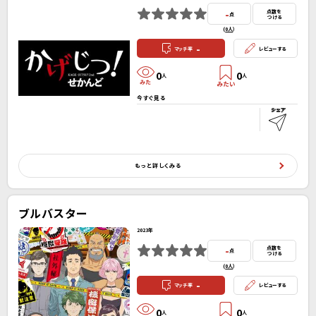
-
点数を
点
つける
(
0人
）
-
マッチ率
レビューする
0
0
人
人
今すぐ見る
もっと詳しくみる
ブルバスター
2023年
-
点数を
点
つける
(
0人
）
-
マッチ率
レビューする
0
0
人
人