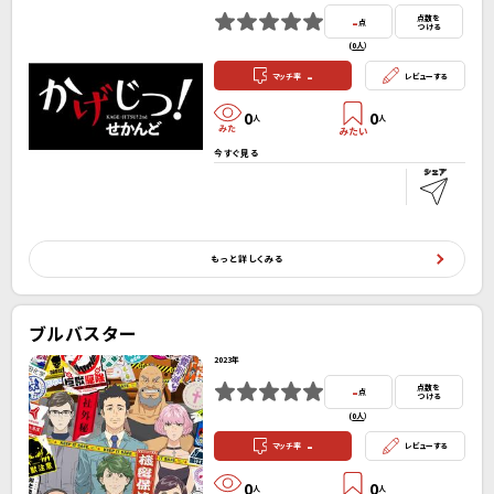
-
点数を
点
つける
(
0人
）
-
マッチ率
レビューする
0
0
人
人
今すぐ見る
もっと詳しくみる
ブルバスター
2023年
-
点数を
点
つける
(
0人
）
-
マッチ率
レビューする
0
0
人
人