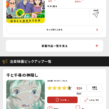
今すぐ見る
もっと詳しくみる
新着作品一覧を見る
注目映画ピックアップ一覧
千と千尋の神隠し
2001年・ファミリー・アニメ
92
点数を
点
つける
(
91人
）
-
マッチ率
レビューする