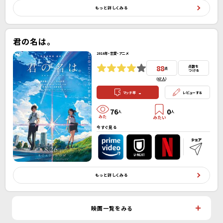
もっと詳しくみる
君の名は。
2016年・恋愛・アニメ
88
点数を
点
つける
(
67人
）
-
マッチ率
レビューする
76
0
人
人
今すぐ見る
もっと詳しくみる
映画一覧をみる