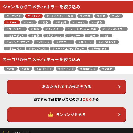
ジャンルからコメディxホラーを絞り込み
＃アクション
＃コメディ
＃アドベンチャー・冒険
＃アニメ
＃恋愛
＃伝記
＃ホラー
＃ドラマ
＃戦争
＃西部劇
＃クライム
＃時代劇
＃ファンタジー
＃青春
＃ファミリー
＃ショートフィルム・短編
＃ドキュメンタリー
＃ミュージカル
＃音楽
＃サスペンス
＃スリラー
＃歴史
＃SF
＃ギャング・マフィア
＃パニック
＃ミステリー
＃スポーツ
＃バイオレンス
＃オムニバス
＃ヤクザ・任侠
＃アート・コンテンポラリー
＃単発ドラマ
カテゴリからコメディxホラーを絞り込み
＃洋画
＃邦画
＃国内ドラマ
＃海外ドラマ
＃韓国ドラマ
＃アニメ
あなたのおすすめ作品をみる
おすすめ作品診断がまだの方は
こちら
から
ランキングを見る