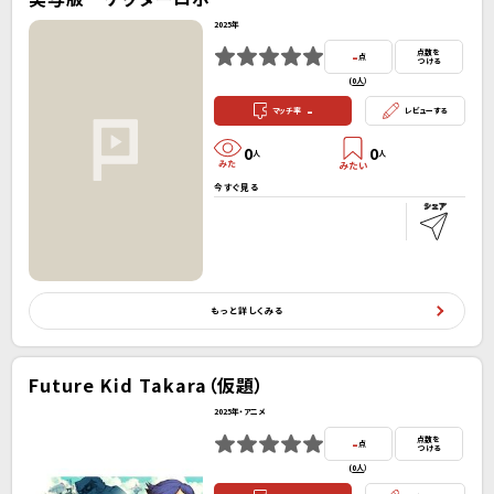
2025年
-
点数を
点
つける
(
0人
）
-
マッチ率
レビューする
0
0
人
人
今すぐ見る
もっと詳しくみる
Future Kid Takara（仮題）
2025年・アニメ
-
点数を
点
つける
(
0人
）