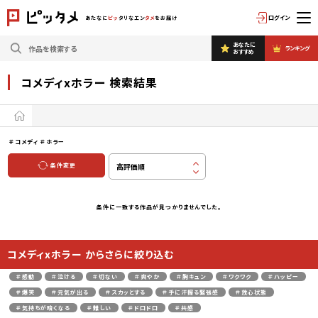
ログイン
あたなに
ピッ
タリなエン
タメ
をお届け
あなたに
ランキング
おすすめ
コメディxホラー 検索結果
＃コメディ
＃ホラー
条件変更
条件に一致する作品が見つかりませんでした。
コメディxホラー からさらに絞り込む
＃感動
＃泣ける
＃切ない
＃爽やか
＃胸キュン
＃ワクワク
＃ハッピー
＃爆笑
＃元気が出る
＃スカッとする
＃手に汗握る緊張感
＃放心状態
＃気持ちが暗くなる
＃難しい
＃ドロドロ
＃共感