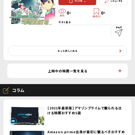
-
マッチ率
レビューする
0
0
人
人
今すぐ見る
もっと詳しくみる
上映中の映画一覧を見る
コラム
【2021年最新版】アマゾンプライムで観られる泣
ける映画おすすめ5選
Amazon prime会員が最初に観るべきおすすめ