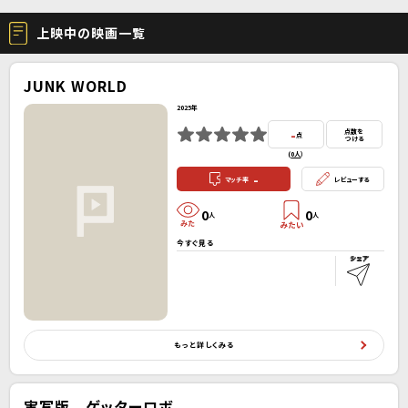
上映中の映画一覧
JUNK WORLD
2025年
-
点数を
点
つける
(
0人
）
-
マッチ率
レビューする
0
0
人
人
今すぐ見る
もっと詳しくみる
実写版 ゲッターロボ