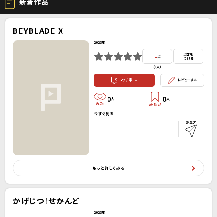
新着作品
BEYBLADE X
2023年
-
点数を
点
つける
(
0人
）
-
マッチ率
レビューする
0
0
人
人
今すぐ見る
もっと詳しくみる
かげじつ！せかんど
2023年