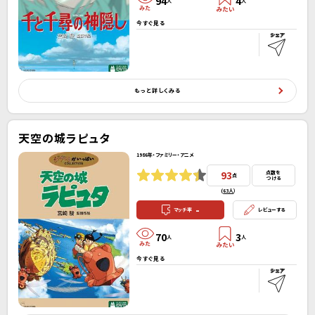
94
4
人
人
今すぐ見る
もっと詳しくみる
天空の城ラピュタ
1986年・ファミリー・アニメ
93
点数を
点
つける
(
63人
）
-
マッチ率
レビューする
70
3
人
人
今すぐ見る