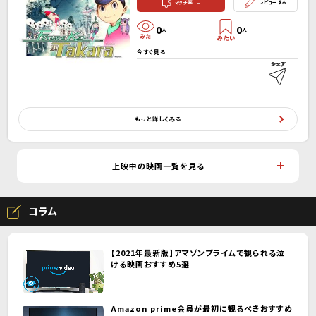
-
マッチ率
レビューする
0
0
人
人
今すぐ見る
もっと詳しくみる
上映中の映画一覧を見る
コラム
【2021年最新版】アマゾンプライムで観られる泣
ける映画おすすめ5選
Amazon prime会員が最初に観るべきおすすめ