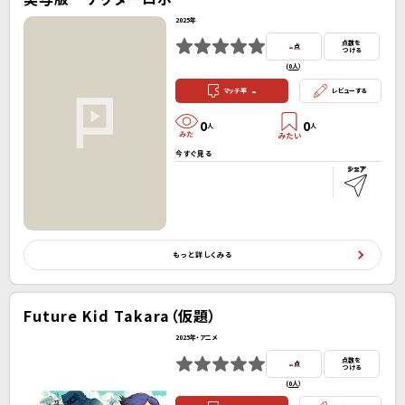
2025年
-
点数を
点
つける
(
0人
）
-
マッチ率
レビューする
0
0
人
人
今すぐ見る
もっと詳しくみる
Future Kid Takara（仮題）
2025年・アニメ
-
点数を
点
つける
(
0人
）