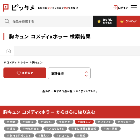
ログイン
あたなに
ピッ
タリなエン
タメ
をお届け
あなたに
ランキング
おすすめ
胸キュン コメディxホラー 検索結果
＃コメディ
＃ホラー
＃胸キュン
条件変更
条件に一致する作品が見つかりませんでした。
胸キュン コメディxホラー からさらに絞り込む
＃感動
＃泣ける
＃切ない
＃爽やか
＃胸キュン
＃ワクワク
＃ハッピー
＃爆笑
＃元気が出る
＃スカッとする
＃手に汗握る緊張感
＃放心状態
＃気持ちが暗くなる
＃難しい
＃ドロドロ
＃共感