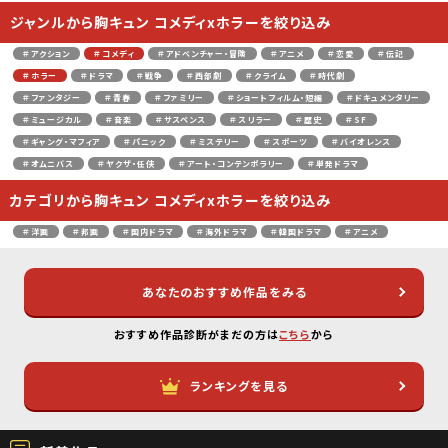
ジャンルから胸キュン コメディxホラーを絞り込み
＃アクション
＃コメディ
＃アドベンチャー・冒険
＃アニメ
＃恋愛
＃伝記
＃ホラー
＃ドラマ
＃戦争
＃西部劇
＃クライム
＃時代劇
＃ファンタジー
＃青春
＃ファミリー
＃ショートフィルム・短編
＃ドキュメンタリー
＃ミュージカル
＃音楽
＃サスペンス
＃スリラー
＃歴史
＃SF
＃ギャング・マフィア
＃パニック
＃ミステリー
＃スポーツ
＃バイオレンス
＃オムニバス
＃ヤクザ・任侠
＃アート・コンテンポラリー
＃単発ドラマ
カテゴリから胸キュン コメディxホラーを絞り込み
＃洋画
＃邦画
＃国内ドラマ
＃海外ドラマ
＃韓国ドラマ
＃アニメ
あなたのおすすめ作品をみる
おすすめ作品診断がまだの方は
こちら
から
ランキングを見る