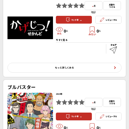
-
点数を
点
つける
(
0人
）
-
マッチ率
レビューする
0
0
人
人
今すぐ見る
もっと詳しくみる
ブルバスター
2023年
-
点数を
点
つける
(
0人
）
-
マッチ率
レビューする
0
0
人
人