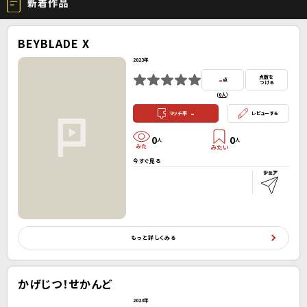
新着作品
BEYBLADE X
2023年
-
点数を
点
つける
(
0人
）
-
マッチ率
レビューする
0
0
人
人
今すぐ見る
もっと詳しくみる
かげじつ！せかんど
2023年