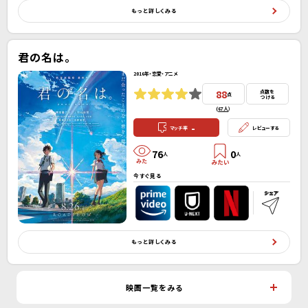
もっと詳しくみる
君の名は。
2016年・恋愛・アニメ
88
点数を
点
つける
(
67人
）
-
マッチ率
レビューする
76
0
人
人
今すぐ見る
もっと詳しくみる
映画一覧をみる