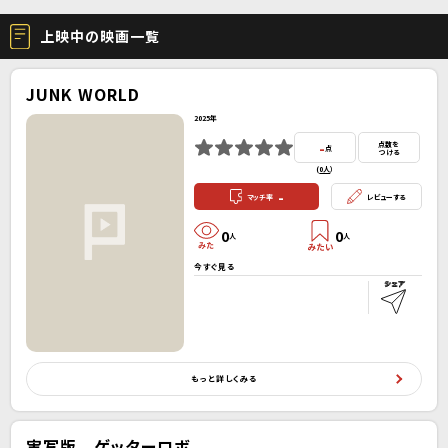
上映中の映画一覧
JUNK WORLD
2025年
-
点数を
点
つける
(
0人
）
-
マッチ率
レビューする
0
0
人
人
今すぐ見る
もっと詳しくみる
実写版 ゲッターロボ