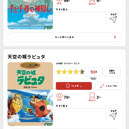
94
4
人
人
今すぐ見る
もっと詳しくみる
天空の城ラピュタ
1986年・ファミリー・アニメ
93
点数を
点
つける
(
63人
）
-
マッチ率
レビューする
70
3
人
人
今すぐ見る