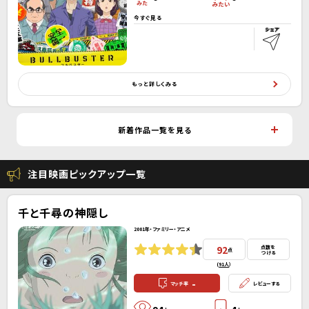
今すぐ見る
もっと詳しくみる
新着作品一覧を見る
注目映画ピックアップ一覧
千と千尋の神隠し
2001年・ファミリー・アニメ
92
点数を
点
つける
(
91人
）
-
マッチ率
レビューする