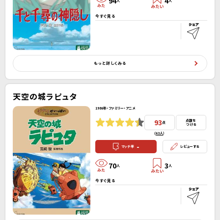
94
4
人
人
今すぐ見る
もっと詳しくみる
天空の城ラピュタ
1986年・ファミリー・アニメ
93
点数を
点
つける
(
63人
）
-
マッチ率
レビューする
70
3
人
人
今すぐ見る