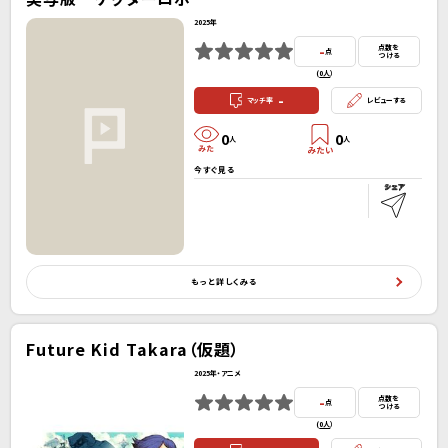
2025年
-
点数を
点
つける
(
0人
）
-
マッチ率
レビューする
0
0
人
人
今すぐ見る
もっと詳しくみる
Future Kid Takara（仮題）
2025年・アニメ
-
点数を
点
つける
(
0人
）