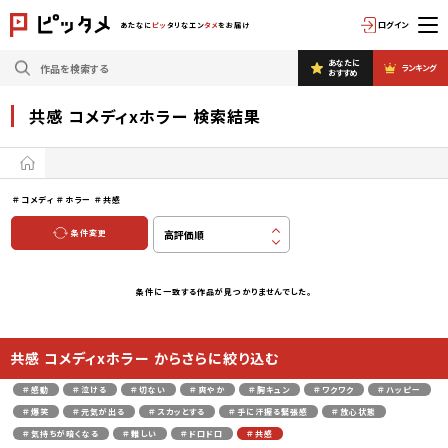
ログイン
あたなに
ピッ
タリなエン
タメ
をお届け
あなたに
ランキング
おすすめ
共感 コメディxホラー 検索結果
＃コメディ
＃ホラー
＃共感
条件変更
条件に一致する作品が見つかりませんでした。
共感 コメディxホラー からさらに絞り込む
＃感動
＃泣ける
＃切ない
＃爽やか
＃胸キュン
＃ワクワク
＃ハッピー
＃爆笑
＃元気が出る
＃スカッとする
＃手に汗握る緊張感
＃放心状態
＃気持ちが暗くなる
＃難しい
＃ドロドロ
＃共感