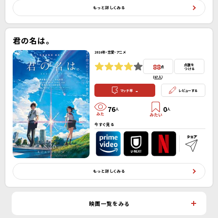
もっと詳しくみる
君の名は。
2016年・恋愛・アニメ
88
点数を
点
つける
(
67人
）
-
マッチ率
レビューする
76
0
人
人
今すぐ見る
もっと詳しくみる
映画一覧をみる