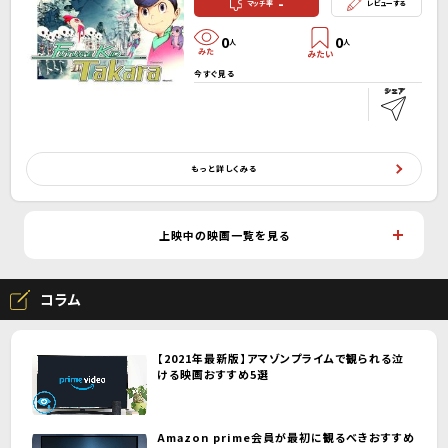
-
マッチ率
レビューする
0
0
人
人
今すぐ見る
もっと詳しくみる
上映中の映画一覧を見る
コラム
【2021年最新版】アマゾンプライムで観られる泣
ける映画おすすめ5選
Amazon prime会員が最初に観るべきおすすめ