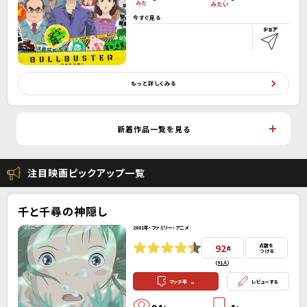
今すぐ見る
もっと詳しくみる
新着作品一覧を見る
注目映画ピックアップ一覧
千と千尋の神隠し
2001年・ファミリー・アニメ
92
点数を
点
つける
(
91人
）
-
マッチ率
レビューする