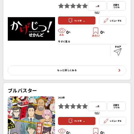
-
点数を
点
つける
(
0人
）
-
マッチ率
レビューする
0
0
人
人
今すぐ見る
もっと詳しくみる
ブルバスター
2023年
-
点数を
点
つける
(
0人
）
-
マッチ率
レビューする
0
0
人
人