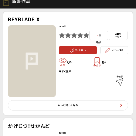
新着作品
BEYBLADE X
2023年
-
点数を
点
つける
(
0人
）
-
マッチ率
レビューする
0
0
人
人
今すぐ見る
もっと詳しくみる
かげじつ！せかんど
2023年