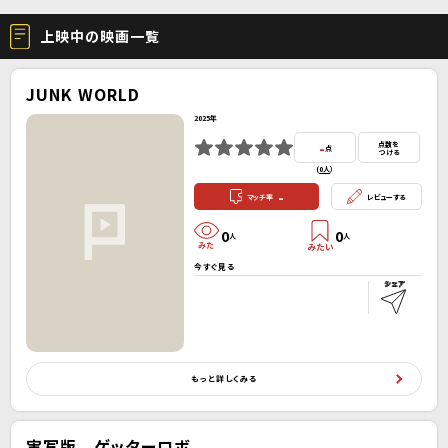
上映中の映画一覧
JUNK WORLD
2025年
-
点数を
点
つける
(
0人
）
-
マッチ率
レビューする
0
0
人
人
今すぐ見る
もっと詳しくみる
実写版 ゲッターロボ