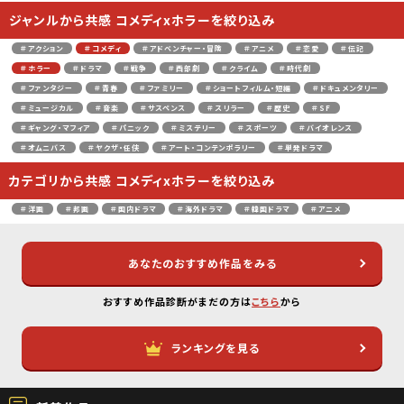
ジャンルから共感 コメディxホラーを絞り込み
＃アクション
＃コメディ
＃アドベンチャー・冒険
＃アニメ
＃恋愛
＃伝記
＃ホラー
＃ドラマ
＃戦争
＃西部劇
＃クライム
＃時代劇
＃ファンタジー
＃青春
＃ファミリー
＃ショートフィルム・短編
＃ドキュメンタリー
＃ミュージカル
＃音楽
＃サスペンス
＃スリラー
＃歴史
＃SF
＃ギャング・マフィア
＃パニック
＃ミステリー
＃スポーツ
＃バイオレンス
＃オムニバス
＃ヤクザ・任侠
＃アート・コンテンポラリー
＃単発ドラマ
カテゴリから共感 コメディxホラーを絞り込み
＃洋画
＃邦画
＃国内ドラマ
＃海外ドラマ
＃韓国ドラマ
＃アニメ
あなたのおすすめ作品をみる
おすすめ作品診断がまだの方は
こちら
から
ランキングを見る